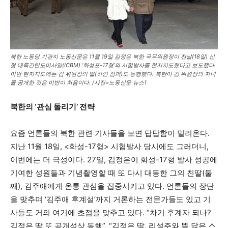
북한 노동당 기관지 노동신문은 11월 19일 김정은 북한 국무위원장이 전날(18일) 신
형 대륙간탄도미사일(ICBM) ‘화성포-17형’의 시험발사를 현지지도했다고 보도했다.
이번 현지지도에는 김 위원장의 딸(하얀 점퍼)도 동행했다. 북한이 김 위원장의 자녀
를 공개한 것은 이번이 처음이다. /사진=노동신문·뉴스1
북한의
‘
관심 돌리기
’
전략
요즘 언론들의 북한 관련 기사들을 보면 답답함이 밀려온다.
지난 11월 18일, <화성-17형> 시험발사 당시에도 그러더니,
이번에는 더 극성이다. 27일, 김정은이 화성-17형 발사 성공에
기여한 성원들과 기념촬영할 때 또 다시 대동한 그의 친딸(둘
째), 김주애에게 온통 관심을 집중시키고 있다. 언론들의 장단
을 맞추며 ‘김주애 후계설’까지 거론하는 전문가들도 있고 기
사들도 거의 여기에 초점을 맞추고 있다. “차기 후계자 되나?
김정은 딸 또 공개석상 동행”, “김정은 딸, 리설주와 똑 닮은 스