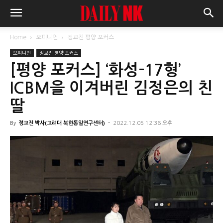
Home
오피니언
정교진 평양 포커스
오피니언
정교진 평양 포커스
[평양 포커스] ‘화성-17형’
ICBM을 이겨버린 김정은의 친
딸
By
정교진 박사(고려대 북한통일연구센터)
-
2022.12.05 12:36 오후