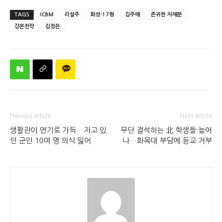
TAGS
ICBM
리설주
화성-17형
김주애
존귀한 자제분
강온전략
김정은
Previous article
Next article
생활관이 연기로 가득…자고 있
무단 결석하는 北 학생들 늘어
던 군인 10여 명 의식 잃어
나…화목대 부담에 등교 거부