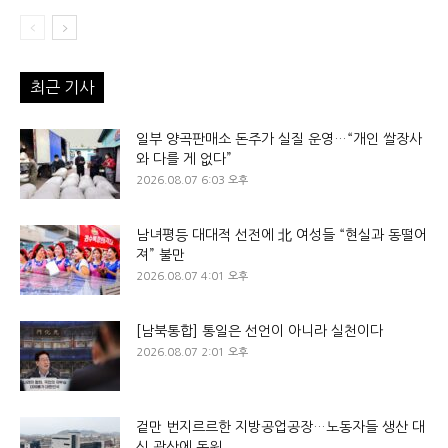
최근 기사
일부 양곡판매소 돈주가 실질 운영…“개인 쌀장사
와 다를 게 없다”
2026.08.07 6:03 오후
남녀평등 대대적 선전에 北 여성들 “현실과 동떨어
져” 불만
2026.08.07 4:01 오후
[남북통합] 통일은 선언이 아니라 실천이다
2026.08.07 2:01 오후
겉만 번지르르한 지방공업공장…노동자들 생산 대
신 광산에 동원