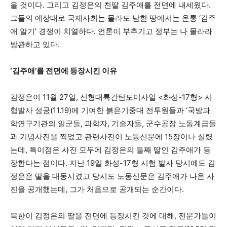
을 것이다. 그리고 김정은의 친딸 김주애를 전면에 내세웠다.
그들의 예상대로 국제사회는 몰라도 남한 땅에서는 온통 ‘김주
애 알기’ 경쟁이 치열하다. 언론이 부추기고 정부는 나 몰라라
방관하고 있다.
‘
김주애
’
를 전면에 등장시킨 이유
김정은이 11월 27일, 신형대륙간탄도미사일 <화성-17형> 시
험발사 성공(11.19)에 기여한 붉은기중대 전투원들과 ‘국방과
학연구기관의 일군들, 과학자, 기술자들, 군수공장 노동계급들
과 기념사진을 찍었고 관련사진이 노동신문에 15장이나 실렸
는데, 특이점은 사진 모두에 김정은의 둘째 딸인 김주애가 등
장한다는 점이다. 지난 19일 화성-17형 시험 발사 당시에도 김
정은은 딸을 대동시켰고 당시도 노동신문은 김주애가 나온 사
진을 공개했는데, 그가 처음으로 공개되는 순간이다.
북한이 김정은의 딸을 전면에 등장시킨 것에 대해, 전문가들이