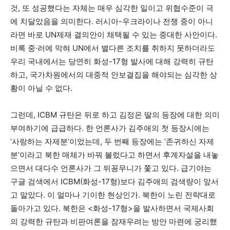
것, 또 성공했다는 자체는 매우 심각한 일이고 위협수준이 극
에 치달았음을 의미한다. 러시아-우크라이나 전쟁 중이 아니
라면 바로 UN제재 결의안이 채택될 수 있는 중대한 사안이다.
비록 중·러에 막혀 UN에서 별다른 조치를 취하지 못하더라도
우리 국내에서는 당연히 화성-17형 발사에 대해 강력히 규탄
하고, 국가차원에서의 대중적 안보결집을 해야되는 심각한 상
황이 아닐 수 없다.
그런데, ICBM 규탄은 뒤로 하고 김정은 딸의 등장에 대한 의미
부여하기에 급급하다. 한 언론사가 김주애의 첫 등장시에는
‘사랑하는 자제분’이었는데, 두 번째 등장에는 ‘존귀하신 자제
분’이라고 북한 매체가 바꿔 불렀다고 하면서 후계자설을 내놓
으면서 대다수 언론사가 그 뒤꽁무니가 쫓고 있다. 급기야는
구글 검색에서 ICBM(화성-17형)보다 김주애의 검색량이 앞서
고 말았다. 이 얼마나 기이한 현상인가. 북한이 노린 전략대로
돌아가고 있다. 북한은 <화성-17형>을 발사하면서 국제사회
의 강력한 규탄과 비판여론을 잠재우려는 방안 마련에 궁리했