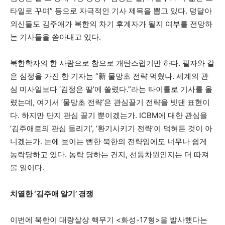
타일로 꾸며” 등으로 자극적인 기사 제목을 뽑고 있다. 덩달아
외신들도 김주애가 북한의 차기 후계자가 될지 여부를 전망하
는 기사들을 쏟아내고 있다.
북한학자의 한 사람으로 참으로 개탄스럽기만 하다. 필자와 같
은 심정을 가진 한 기자는 “新 물망초 전략 먹혔나. 세계의 관
심 미사일보다 ‘김정은 딸’에 쏠렸다.”라는 타이틀로 기사를 올
렸는데, 여기서 ‘물망초 전략’은 관심끌기 전략을 빗댄 표현이
다. 하지만 단지 관심 끌기 뿐이겠는가. ICBM에 대한 관심을
‘김주애로의 관심 돌리기’, ‘환기시키기 전략’이 먹혀든 것이 아
니겠는가. 눈에 보이는 뻔한 북한의 전략임에도 너무나 쉽게
농락당하고 있다. 농락 당하는 건지, 선동차원인지는 더 따져
볼 일이다.
치열한
‘
김주애 알기
’
경쟁
이번에 북한이 대량살상 핵무기 <화성-17형>을 발사했다는