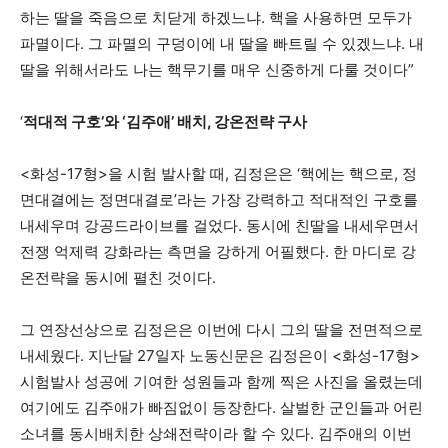
하는 딸을 죽음으로 치닫게 하겠느냐. 핵을 사용하면 모두가
파멸이다. 그 파멸의 구덩이에 내 딸을 빠트릴 수 있겠느냐. 내
딸을 위해서라도 나는 핵무기를 매우 신중하게 다룰 것이다”
‘
적대적 구호
’
와
‘
김주애
’
배치
,
강온전략 구사
<화성-17형>을 시험 발사할 때, 김정은은 ‘핵에는 핵으로, 정
면대결에는 정면대결로’라는 가장 강력하고 적대적인 구호를
내세우며 강공드라이브를 걸었다. 동시에 친딸을 내세우면서
전쟁 억제력 강화라는 측면을 강하게 어필했다. 한 마디로 강
온전략을 동시에 펼친 것이다.
그 연장선상으로 김정은은 이번에 다시 그의 딸을 전면적으로
내세웠다. 지난달 27일자 노동신문은 김정은이 <화성-17형>
시험발사 성공에 기여한 성원들과 함께 찍은 사진을 올렸는데
여기에도 김주애가 빠짐없이 등장한다. 살벌한 군인들과 어린
소녀를 동시배치한 상쇄전략이라 할 수 있다. 김주애의 이번