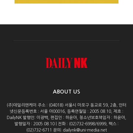
ABOUT US
(주)데일리엔케이 주소 : (04018) 서울시 마포구 동교로 59, 2층, 인터
넷신문등록번호 : 서울 아00016, 등록연월일 : 2005.08.10, 제호 :
DailyNK 발행인: 이광백, 편집인 : 하윤아, 청소년보호책임자 : 하윤아,
발행일자 : 2005.08.10 | 전화 : (02)732-6998/6999, 팩스 :
(02)732-6711 문의: dailynk@uni-media.net