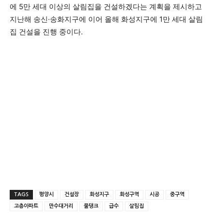
에 5만 세대 이상의 살림집을 건설하겠다는 계획을 제시하고
지난해 송신·송화지구에 이어 올해 화성지구에 1만 세대 살림
집 건설을 진행 중이다.
TAGS
평양시
건설장
화성지구
화성구역
시공
중구역
고층아파트
만수대거리
물탱크
급수
살림집