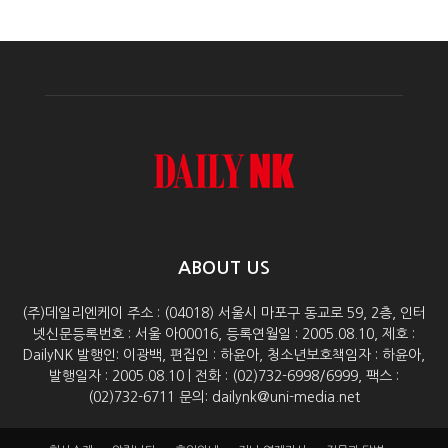
ABOUT US
(주)데일리엔케이 주소 : (04018) 서울시 마포구 동교로 59, 2층, 인터
넷신문등록번호 : 서울 아00016, 등록연월일 : 2005.08.10, 제호 :
DailyNK 발행인: 이광백, 편집인 : 하윤아, 청소년보호책임자 : 하윤아,
발행일자 : 2005.08.10 | 전화 : (02)732-6998/6999, 팩스 :
(02)732-6711 문의: dailynk@uni-media.net