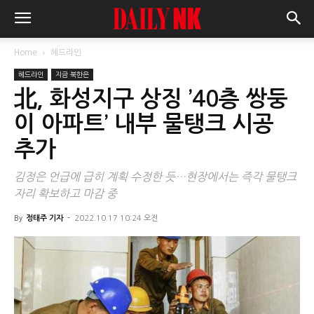
Home
헤드라인
헤드라인
지금 북한은
北, 화성지구 상징 ’40층 쌍둥
이 아파트’ 내부 물탱크 시공
추가
김정은 언급에 급히 계획 수정한 듯…현장에서는 즉각 물탱크
자리 확보하고 마감 중
By
정태주 기자
-
2022.10.17 10:24 오전