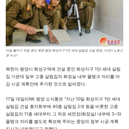
타일 붙이기 작업 중인 북한 평양 화성지구 1만 세대 살림집 건설 현장. /사진=노동신
문·뉴스1
북한이 평양시 화성구역에 건설 중인 화성지구 1만 세대 살림
집 가운데 일부 고층 살림집의 화장실 내부 물탱크 자리를 마
감 시공 계획안에 추가한 것으로 알려졌다.
17일 데일리NK 평양 소식통은 “지난 10일 화성지구 1만 세대
살림집 건설 총지휘부에 40층 살림집 2개 동을 비롯한 고층
살림집의 11층 세대부터 그 위로 세면장(화장실) 내부에 3~5t
물탱크 자리를 별도로 확보해 주라는 중앙의 첨부 시공 계획
지시가 내려졌다”고 전했다.