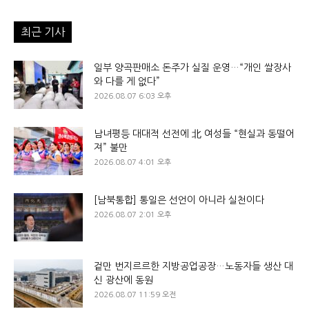
최근 기사
일부 양곡판매소 돈주가 실질 운영…“개인 쌀장사
와 다를 게 없다”
2026.08.07 6:03 오후
남녀평등 대대적 선전에 北 여성들 “현실과 동떨어
져” 불만
2026.08.07 4:01 오후
[남북통합] 통일은 선언이 아니라 실천이다
2026.08.07 2:01 오후
겉만 번지르르한 지방공업공장…노동자들 생산 대
신 광산에 동원
2026.08.07 11:59 오전