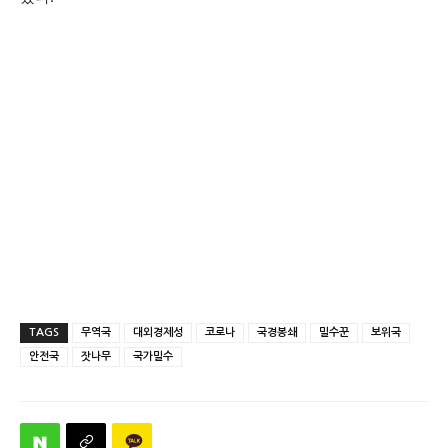
TAGS
무역국
대외경제성
코로나
국경봉쇄
밀수꾼
보위국
안전국
잣나무
국가밀수