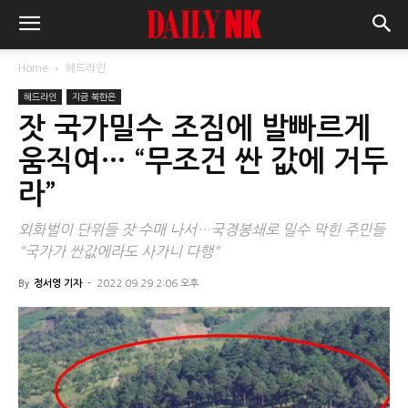
Home
헤드라인
헤드라인
지금 북한은
잣 국가밀수 조짐에 발빠르게
움직여… “무조건 싼 값에 거두
라”
외화벌이 단위들 잣 수매 나서…국경봉쇄로 밀수 막힌 주민들
"국가가 싼값에라도 사가니 다행"
By
정서영 기자
-
2022.09.29 2:06 오후