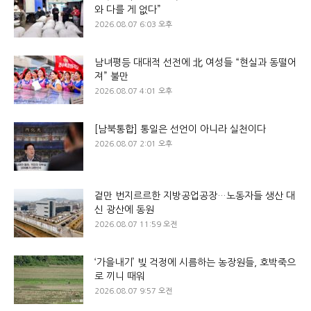
와 다를 게 없다”
2026.08.07 6:03 오후
남녀평등 대대적 선전에 北 여성들 “현실과 동떨어
져” 불만
2026.08.07 4:01 오후
[남북통합] 통일은 선언이 아니라 실천이다
2026.08.07 2:01 오후
겉만 번지르르한 지방공업공장…노동자들 생산 대
신 광산에 동원
2026.08.07 11:59 오전
‘가을내기’ 빚 걱정에 시름하는 농장원들, 호박죽으
로 끼니 때워
2026.08.07 9:57 오전