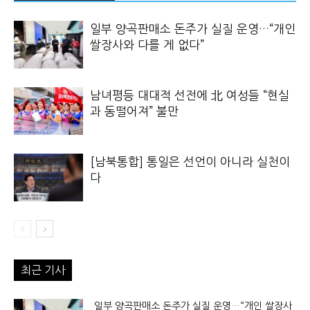
일부 양곡판매소 돈주가 실질 운영…“개인
쌀장사와 다를 게 없다”
남녀평등 대대적 선전에 北 여성들 “현실
과 동떨어져” 불만
[남북통합] 통일은 선언이 아니라 실천이
다
최근 기사
일부 양곡판매소 돈주가 실질 운영…“개인 쌀장사