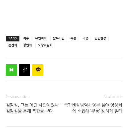
TAGS
자수
유언비어
탈북어민
북송
국경
인민반장
손전화
강연회
도당위원회
Previous article
Next article
김일성, 그는 어떤 사람이었나…
국가비상방역사령부 심야 영상회
김일성을 통해 북한을 보다
의 소집해 ‘무능’ 강하게 질타