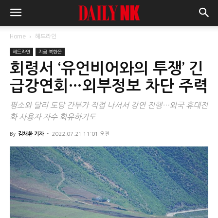
Home
헤드라인
헤드라인
지금 북한은
회령서 ‘유언비어와의 투쟁’ 긴
급강연회…외부정보 차단 주력
평소와 달리 도당 간부가 직접 나서서 강연 진행…외국 휴대전
화 사용자 자수 회유하기도
By
김채환 기자
-
2022.07.21 11:01 오전