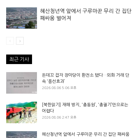
혜산청년역 앞에서 구루마꾼 무리 간 집단
패싸움 벌어져
최근 기사
돈데꼬 잡자 장마당이 환전소 됐다…외화 거래 단
속 ‘풍선효과’
2026.08.06 5:06 오후
[북한읽기] 재해 방지, ‘총동원’, ‘총궐기’만으로는
어렵다
2026.08.06 2:47 오후
혜산청년역 앞에서 구루마꾼 무리 간 집단 패싸움