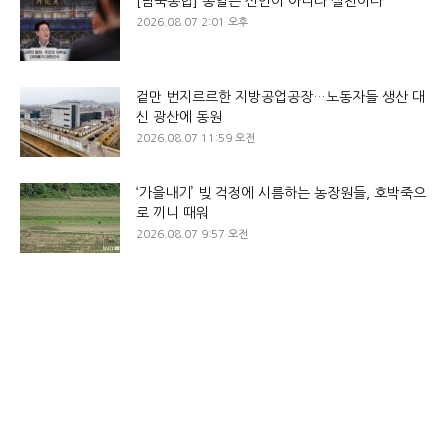
[남북통합] 통일은 선언이 아니라 실천이다
2026.08.07 2:01 오후
겉만 번지르르한 지방공업공장…노동자들 생산 대
신 광산에 동원
2026.08.07 11:59 오전
‘가을내기’ 빚 걱정에 시름하는 농장원들, 호박죽으
로 끼니 때워
2026.08.07 9:57 오전