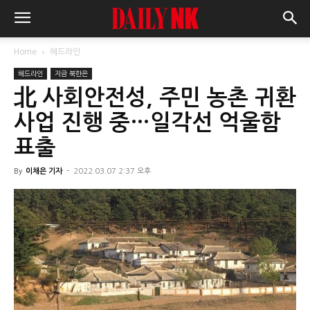
Home
헤드라인
헤드라인
지금 북한은
北 사회안전성, 주민 농촌 귀환
사업 진행 중…일각선 억울함
표출
By
이채은 기자
-
2022.03.07 2:37 오후