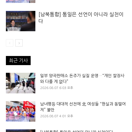
[남북통합] 통일은 선언이 아니라 실천이
다
최근 기사
일부 양곡판매소 돈주가 실질 운영…“개인 쌀장사
와 다를 게 없다”
2026.08.07 6:03 오후
남녀평등 대대적 선전에 北 여성들 “현실과 동떨어
져” 불만
2026.08.07 4:01 오후