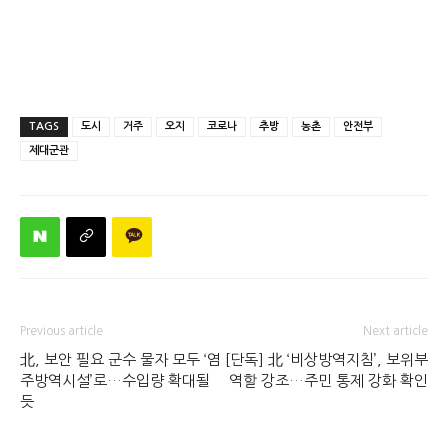
TAGS
도시
거주
오지
코로나
추방
농촌
안전부
제대군관
Previous article
Next article
北, 보안 필요 군수 물자 모두 ‘염
[단독] 北 ‘비상방역지침’, 보위부
주방역시설’로…수입량 확대될
역할 강조…주민 통제 강화 확인
듯