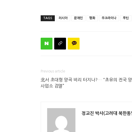
TAGS
러시아
문재인
평화
우크라이나
푸틴
Previous article
北서 초대형 양곡 비리 터지나?… “초유의 전국 
사업소 검열”
정교진 박사(고려대 북한통