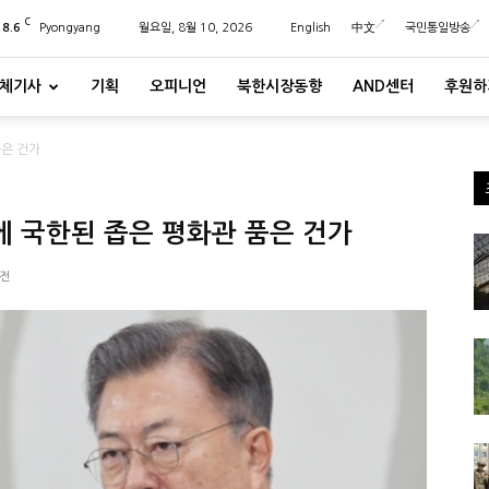
C
28.6
Pyongyang
월요일, 8월 10, 2026
English
中文
국민통일방송
체기사
기획
오피니언
북한시장동향
AND센터
후원하
품은 건가
에 국한된 좁은 평화관 품은 건가
오전