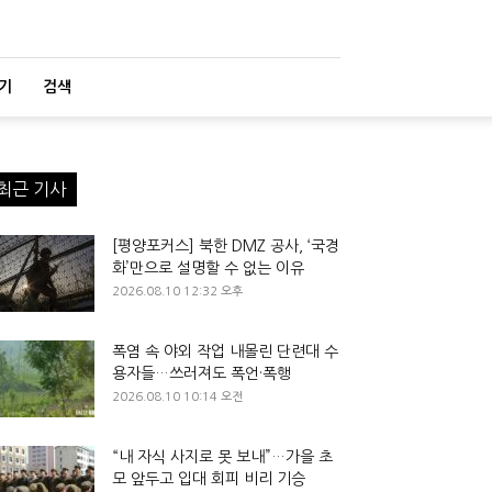
기
검색
최근 기사
[평양포커스] 북한 DMZ 공사, ‘국경
화’만으로 설명할 수 없는 이유
2026.08.10 12:32 오후
폭염 속 야외 작업 내몰린 단련대 수
용자들…쓰러져도 폭언·폭행
2026.08.10 10:14 오전
“내 자식 사지로 못 보내”…가을 초
모 앞두고 입대 회피 비리 기승