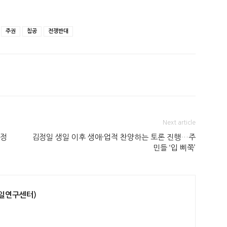
주권
침공
전쟁반대
Next article
양정
김정일 생일 이후 생애·업적 찬양하는 토론 진행…주
민들 ‘입 삐쭉’
일연구센터)