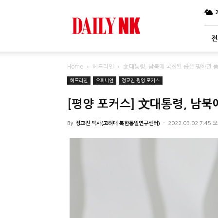
DailyNK
전
Home
헤드라인
文대통령, 남북에 국한된 좁은 평화관 
헤드라인
오피니언
정교진 평양 포커스
[평양 포커스] 文대통령, 남북
By
정교진 박사(고려대 북한통일연구센터)
-
2022.03.02 7:45 