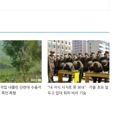
 작업 내몰린 단련대 수용자
“내 자식 사지로 못 보내”…가을 초모 앞
 폭언·폭행
두고 입대 회피 비리 기승