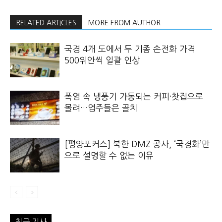
RELATED ARTICLES
MORE FROM AUTHOR
국경 4개 도에서 두 기종 손전화 가격
500위안씩 일괄 인상
폭염 속 냉풍기 가동되는 커피·찻집으로
몰려…업주들은 골치
[평양포커스] 북한 DMZ 공사, ‘국경화’만
으로 설명할 수 없는 이유
최근 기사