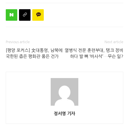
Previous article
Next article
[평양 포커스] 文대통령, 남북에
열병식 전문 훈련부대, 탱크 정비
국한된 좁은 평화관 품은 건가
하다 발 뼈 ‘바사삭’…무슨 일?
정서영 기자