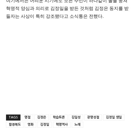
여기에서는 어려운 시기에도 모든 주민이 하나같이 똘똘 뭉쳐
혁명적 양심과 의리로 김정일을 받든 것처럼 김정은 동지를 받
들자는 사상이 특히 강조됐다고 소식통은 전했다.
TAGS
명절
김정은
학습토론
김일성
광명성절
김정일 생일
함경북도
영화
김정일
혁명역사
노래