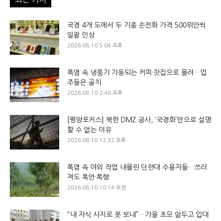
국경 4개 도에서 두 기종 손전화 가격 500위안씩
일괄 인상
2026.08.10 5:04 오후
폭염 속 냉풍기 가동되는 커피·찻집으로 몰려…업
주들은 골치
2026.08.10 2:48 오후
[평양포커스] 북한 DMZ 공사, ‘국경화’만으로 설명
할 수 없는 이유
2026.08.10 12:32 오후
폭염 속 야외 작업 내몰린 단련대 수용자들…쓰러
져도 폭언·폭행
2026.08.10 10:14 오전
“내 자식 사지로 못 보내”…가을 초모 앞두고 입대