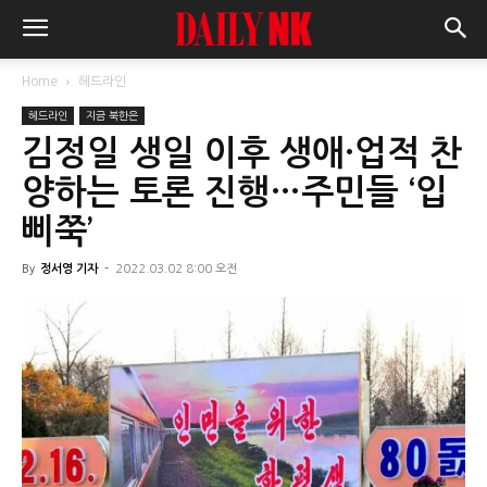
Home
헤드라인
헤드라인
지금 북한은
김정일 생일 이후 생애·업적 찬
양하는 토론 진행…주민들 ‘입
삐쭉’
By
정서영 기자
-
2022.03.02 8:00 오전