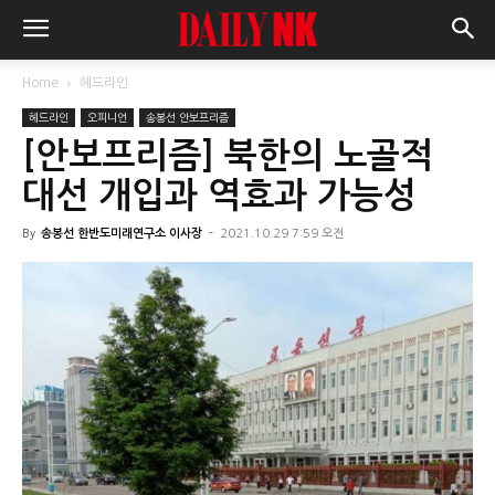
Home
헤드라인
헤드라인
오피니언
송봉선 안보프리즘
[안보프리즘] 북한의 노골적
대선 개입과 역효과 가능성
By
송봉선 한반도미래연구소 이사장
-
2021.10.29 7:59 오전