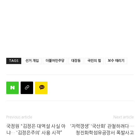
TAGS
선거 개입
더불어민주당
대장동
국민의 힘
보수 때리기
Previous article
Next article
국정원 “김정은 대역설 사실 아
‘자력갱생’ ‘국산화’ 관철하려다…
냐… ‘김정은주의’ 사용 시작”
청진화학섬유공장서 폭발사고