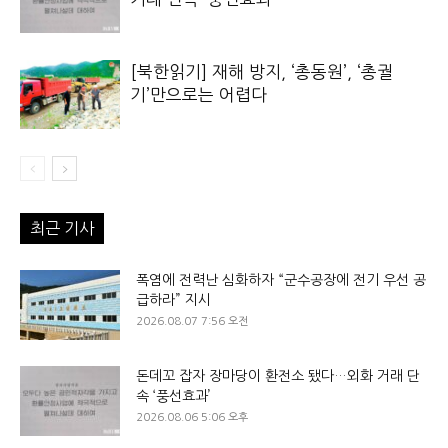
[북한읽기] 재해 방지, ‘총동원’, ‘총궐
기’만으로는 어렵다
최근 기사
폭염에 전력난 심화하자 “군수공장에 전기 우선 공
급하라” 지시
2026.08.07 7:56 오전
돈데꼬 잡자 장마당이 환전소 됐다…외화 거래 단
속 ‘풍선효과’
2026.08.06 5:06 오후