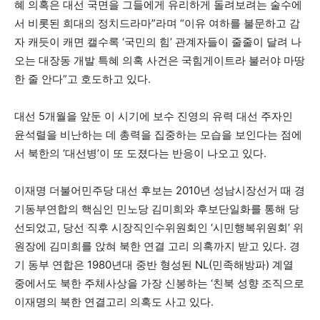
혜 의혹은 대선 국면을 그들에게 유리하게 돌려보려는 술수에
서 비롯된 희대의 정치드라마”라며 “이유 여하를 불문하고 감
자 캐듯이 캐면 캘수록 ‘국민의 힘’ 관계자들이 줄줄이 달려 나
오는 대장동 개발 특혜 의혹 사건은 국힘게이트라 불러야 마땅
한 줄 안다”고 호도하고 있다.
대선 5개월을 앞둔 이 시기에 보수 진영의 유력 대선 주자인
윤석렬을 비난하는 데 총력을 집중하는 모습을 보인다는 점에
서 북한의 ‘대선병’이 또 도졌다는 반응이 나오고 있다.
이재명 더불어민주당 대선 후보는 2010년 성남시장선거 때 경
기동부연합의 핵심인 민노당 김미희와 후보단일화를 통해 당
선되었고, 당선 직후 시장직인수위원회인 ‘시민행복위원회’ 위
원장에 김미희를 앉혀 북한 연결 고리 의혹까지 받고 있다. 경
기 동부 연합은 1980년대 중반 형성된 NL(민족해방파) 계열
중에서도 북한 주체사상을 가장 신봉하는 ‘친북 성향 조직으로
이재명의 북한 연결고리 의혹도 사고 있다.