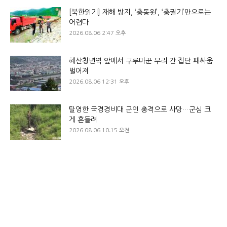
[북한읽기] 재해 방지, ‘총동원’, ‘총궐기’만으로는
어렵다
2026.08.06 2:47 오후
혜산청년역 앞에서 구루마꾼 무리 간 집단 패싸움
벌어져
2026.08.06 12:31 오후
탈영한 국경경비대 군인 총격으로 사망…군심 크
게 흔들려
2026.08.06 10:15 오전