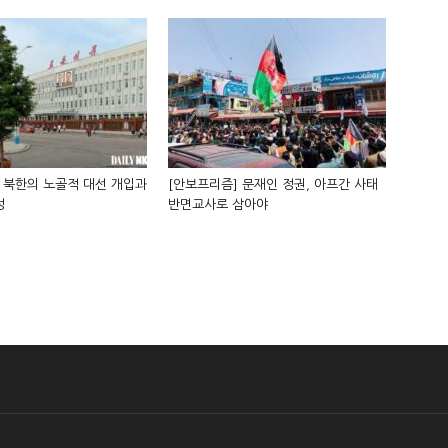
 북한의 노골적 대선 개입과
[안보프리즘] 문재인 정권, 아프간 사태
성
반면교사로 삼아야