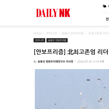
DailyNK
전
Home
오피니언
송봉선 안보프리즘
北최고존엄 리더십
오피니언
송봉선 안보프리즘
[안보프리즘] 北최고존엄 리더
By
송봉선 한반도미래연구소 이사장
-
2020.07.01 3:19 오후