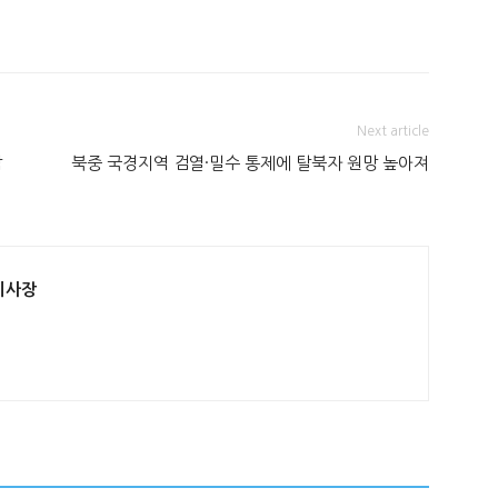
Next article
딱
북중 국경지역 검열·밀수 통제에 탈북자 원망 높아져
이사장