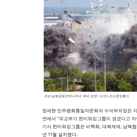
개성 남북공동연락사무소 폭파 장면. /사진=조선중앙통신
정세현 민주평화통일자문회의 수석부의장은 지난달
연에서 “외교부가 한미워킹그룹이 생겼다고 자랑
기서 한미워킹그룹은 비핵화, 대북제재, 남북협력
년 11월 설치됐다.