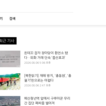
기
검색
최근 기사
돈데꼬 잡자 장마당이 환전소 됐
다…외화 거래 단속 ‘풍선효과’
2026.08.06 5:06 오후
[북한읽기] 재해 방지, ‘총동원’, ‘총
궐기’만으로는 어렵다
2026.08.06 2:47 오후
혜산청년역 앞에서 구루마꾼 무리
간 집단 패싸움 벌어져