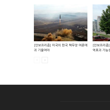
[안보프리즘] 미국의 한국 핵무장 여론에
[안보프리즘]
귀 기울여야
역효과 가능