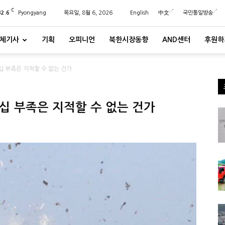
C
32.6
Pyongyang
목요일, 8월 6, 2026
English
中文
국민통일방송
체기사
기획
오피니언
북한시장동향
AND센터
후원하
 부족은 지적할 수 없는 건가
십 부족은 지적할 수 없는 건가