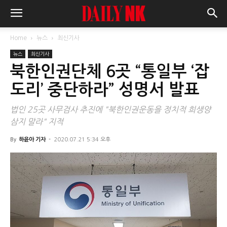
Home
뉴스
최신기사
뉴스
최신기사
북한인권단체 6곳 “통일부 ‘잡
도리’ 중단하라” 성명서 발표
법인 25곳 사무검사 추진에 "북한인권운동을 정치적 희생양
삼지 말라" 지적
By
하윤아 기자
-
2020.07.21 5:34 오후