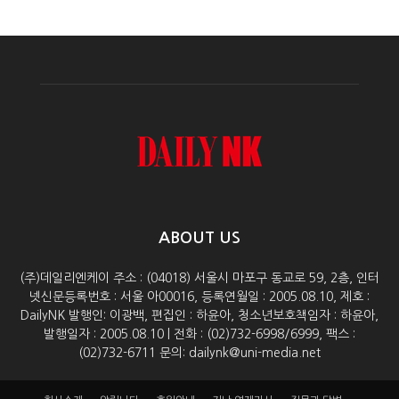
ABOUT US
(주)데일리엔케이 주소 : (04018) 서울시 마포구 동교로 59, 2층, 인터
넷신문등록번호 : 서울 아00016, 등록연월일 : 2005.08.10, 제호 :
DailyNK 발행인: 이광백, 편집인 : 하윤아, 청소년보호책임자 : 하윤아,
발행일자 : 2005.08.10 | 전화 : (02)732-6998/6999, 팩스 :
(02)732-6711 문의: dailynk@uni-media.net