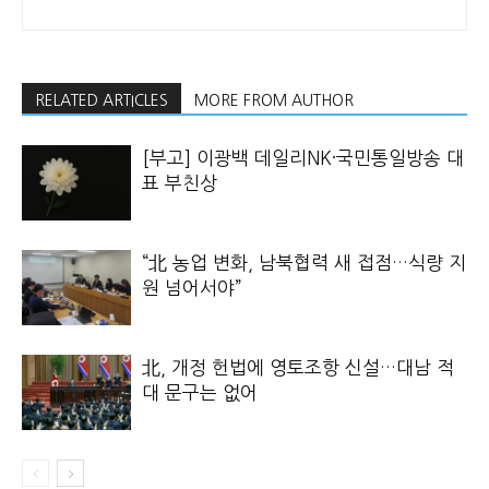
RELATED ARTICLES
MORE FROM AUTHOR
[부고] 이광백 데일리NK·국민통일방송 대
표 부친상
“北 농업 변화, 남북협력 새 접점…식량 지
원 넘어서야”
北, 개정 헌법에 영토조항 신설…대남 적
대 문구는 없어