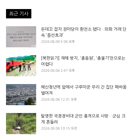
최근 기사
돈데꼬 잡자 장마당이 환전소 됐다…외화 거래 단
속 ‘풍선효과’
2026.08.06 5:06 오후
[북한읽기] 재해 방지, ‘총동원’, ‘총궐기’만으로는
어렵다
2026.08.06 2:47 오후
혜산청년역 앞에서 구루마꾼 무리 간 집단 패싸움
벌어져
2026.08.06 12:31 오후
탈영한 국경경비대 군인 총격으로 사망…군심 크
게 흔들려
2026.08.06 10:15 오전