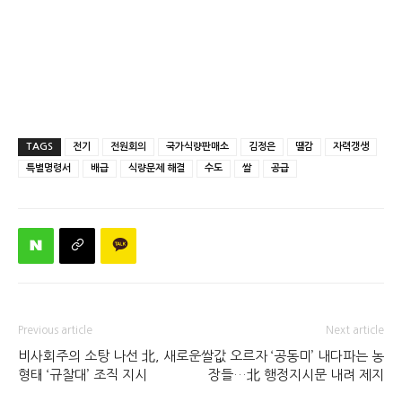
TAGS
전기
전원회의
국가식량판매소
김정은
땔감
자력갱생
특별명령서
배급
식량문제 해결
수도
쌀
공급
Previous article
Next article
비사회주의 소탕 나선 北, 새로운
쌀값 오르자 ‘공동미’ 내다파는 농
형태 ‘규찰대’ 조직 지시
장들…北 행정지시문 내려 제지