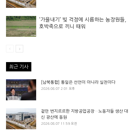
‘가을내기’ 빚 걱정에 시름하는 농장원들,
호박죽으로 끼니 때워
최근 기사
[남북통합] 통일은 선언이 아니라 실천이다
2026.08.07 2:01 오후
겉만 번지르르한 지방공업공장…노동자들 생산 대
신 광산에 동원
2026.08.07 11:59 오전