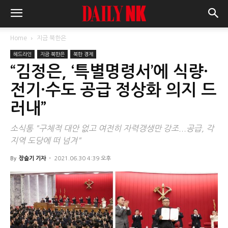
Home
지금 북한은
헤드라인
지금 북한은
북한 경제
“김정은, ‘특별명령서’에 식량·
전기·수도 공급 정상화 의지 드
러내”
소식통 "구체적 대안 없고 여전히 자력갱생만 강조...공급, 각
지역 도당에 떠 넘겨"
By
장슬기 기자
-
2021.06.30 4:39 오후