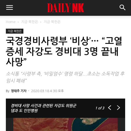
Home
지금 북한은
지금 북한은
지금 북한은
국경경비사령부 ‘비상’… “고열
증세 자강도 경비대 3명 끝내
사망”
소식통 “사령부 측, ‘비밀엄수’ 명령 하달...초소는 소독작업 후
임시 폐쇄”
By
정태주 기자
-
2020.03.18 4:30 오후
경비대 사망 사건과 관련된 자강도 위원군
1
of 3
댐과 도 인민병원