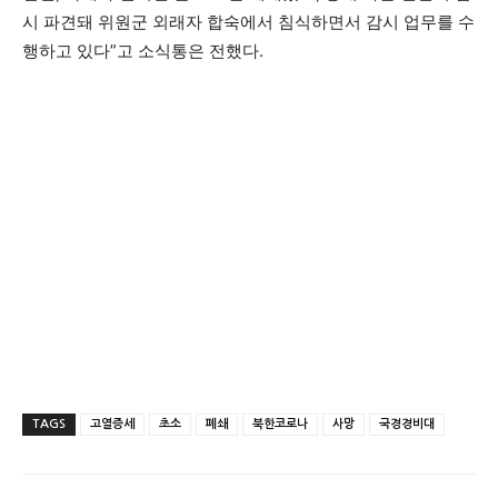
시 파견돼 위원군 외래자 합숙에서 침식하면서 감시 업무를 수
행하고 있다”고 소식통은 전했다.
TAGS
고열증세
초소
폐쇄
북한코로나
사망
국경경비대