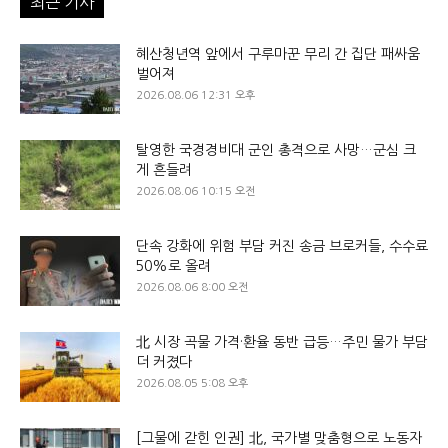
최근 기사
혜산청년역 앞에서 구루마꾼 무리 간 집단 패싸움
벌어져
2026.08.06 12:31 오후
탈영한 국경경비대 군인 총격으로 사망…군심 크
게 흔들려
2026.08.06 10:15 오전
단속 강화에 위험 부담 커진 송금 브로커들, 수수료
50%로 올려
2026.08.06 8:00 오전
北 시장 곡물 가격·환율 동반 급등…주민 물가 부담
더 커졌다
2026.08.05 5:08 오후
[그물에 갇힌 인권] 北, 국가별 맞춤형으로 노동자