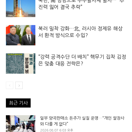
북한, 南 방향으로 우주발사체 발사… “추
진력 잃어 결국 추락”
북러 밀착 강화…北, 러시아 정제유 해상
서 환적 방식으로 수입?
“강력 공격수단 더 배치” 핵무기 집착 김정
은 맞춤 대응 전략은?
최근 기사
일부 양곡판매소 돈주가 실질 운영…“개인 쌀장사
와 다를 게 없다”
2026.08.07 6:03 오후