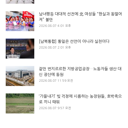
남녀평등 대대적 선전에 北 여성들 “현실과 동떨어
져” 불만
2026.08.07 4:01 오후
[남북통합] 통일은 선언이 아니라 실천이다
2026.08.07 2:01 오후
겉만 번지르르한 지방공업공장…노동자들 생산 대
신 광산에 동원
2026.08.07 11:59 오전
‘가을내기’ 빚 걱정에 시름하는 농장원들, 호박죽으
로 끼니 때워
2026.08.07 9:57 오전