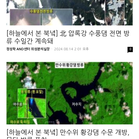
[하늘에서 본 북녘] 北 압록강 수풍댐 전면 방
류 수일간 계속돼
정성학 AND센터 위성분석실장
-
2024.08.14 2:01 오후
0
[하늘에서 본 북녘] 만수위 황강댐 수문 개방,