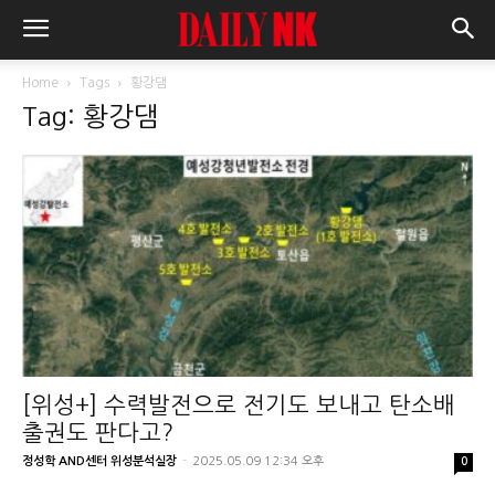
Home
Tags
황강댐
Tag: 황강댐
[위성+] 수력발전으로 전기도 보내고 탄소배
출권도 판다고?
정성학 AND센터 위성분석실장
-
2025.05.09 12:34 오후
0