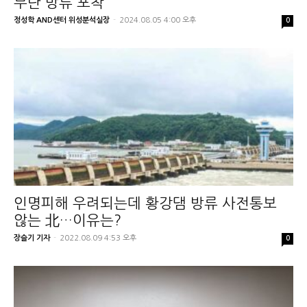
무단 방류 포착
정성학 AND센터 위성분석실장
-
2024.08.05 4:00 오후
0
인명피해 우려되는데 황강댐 방류 사전통보
않는 北…이유는?
장슬기 기자
-
2022.08.09 4:53 오후
0