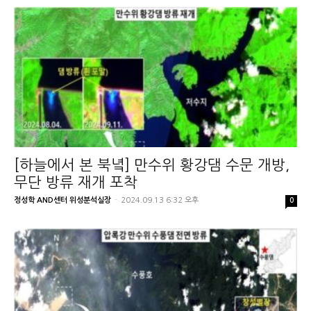
[하늘에서 본 북녘] 만수위 황강댐 수문 개방,
무단 방류 재개 포착
정성학 AND센터 위성분석실장
-
2024.09.13 6:32 오후
0