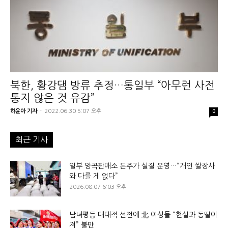
북한, 황강댐 방류 추정…통일부 “아무런 사전
통지 않은 것 유감”
하윤아 기자
-
2022.06.30 5:07 오후
0
최근 기사
일부 양곡판매소 돈주가 실질 운영…“개인 쌀장사
와 다를 게 없다”
2026.08.07 6:03 오후
남녀평등 대대적 선전에 北 여성들 “현실과 동떨어
져” 불만