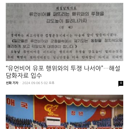
“유언비어 유포 행위와의 투쟁 나서야”…해설
담화자료 입수
선화 기자
-
2024.09.06 5:02 오후
0