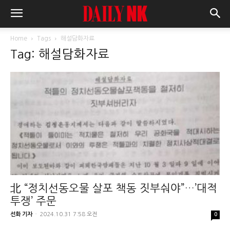
Home
Tags
해설담화자료
Tag: 해설담화자료
北 “정치선동오물 살포 책동 짓부숴야”…’대적
투쟁’ 주문
선화 기자
-
2024.10.31 7:58 오전
0