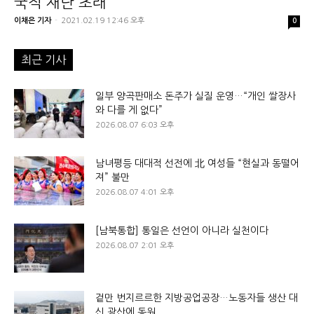
국적 재난 초래”
이채은 기자
-
2021.02.19 12:46 오후
0
최근 기사
일부 양곡판매소 돈주가 실질 운영…“개인 쌀장사
와 다를 게 없다”
2026.08.07 6:03 오후
남녀평등 대대적 선전에 北 여성들 “현실과 동떨어
져” 불만
2026.08.07 4:01 오후
[남북통합] 통일은 선언이 아니라 실천이다
2026.08.07 2:01 오후
겉만 번지르르한 지방공업공장…노동자들 생산 대
신 광산에 동원