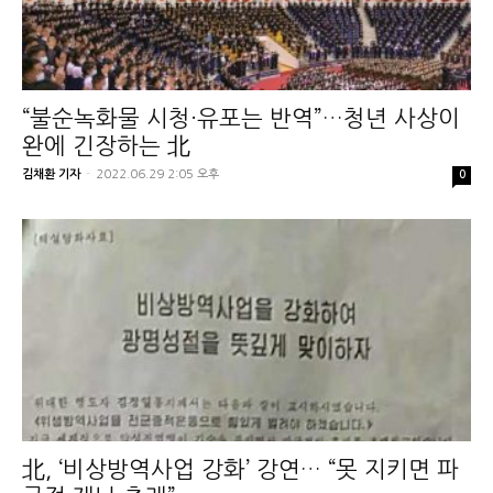
“불순녹화물 시청·유포는 반역”…청년 사상이
완에 긴장하는 北
김채환 기자
-
2022.06.29 2:05 오후
0
北, ‘비상방역사업 강화’ 강연… “못 지키면 파