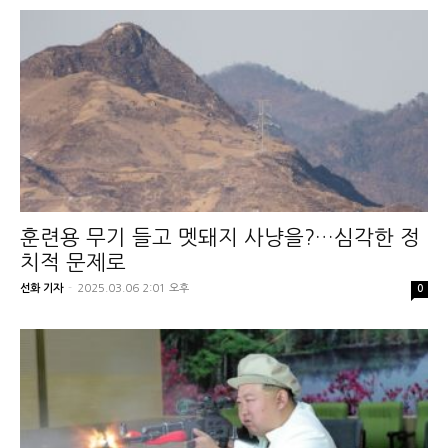
훈련용 무기 들고 멧돼지 사냥을?…심각한 정
치적 문제로
선화 기자
-
2025.03.06 2:01 오후
0