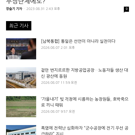
무장단체에도?
장슬기 기자
-
2023.08.31 2:43 오후
0
최근 기사
[남북통합] 통일은 선언이 아니라 실천이다
2026.08.07 2:01 오후
겉만 번지르르한 지방공업공장…노동자들 생산 대
신 광산에 동원
2026.08.07 11:59 오전
‘가을내기’ 빚 걱정에 시름하는 농장원들, 호박죽으
로 끼니 때워
2026.08.07 9:57 오전
폭염에 전력난 심화하자 “군수공장에 전기 우선 공
급하라” 지시