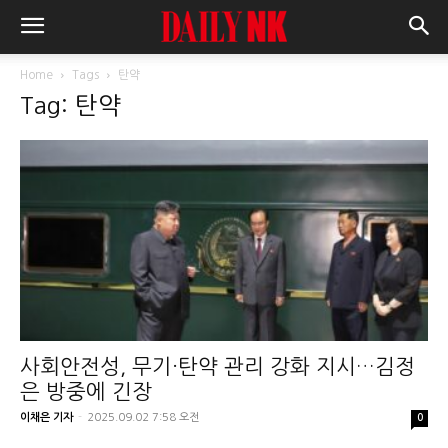
Home
Tags
탄약
Tag: 탄약
사회안전성, 무기·탄약 관리 강화 지시…김정
은 방중에 긴장
이채은 기자
-
2025.09.02 7:58 오전
0