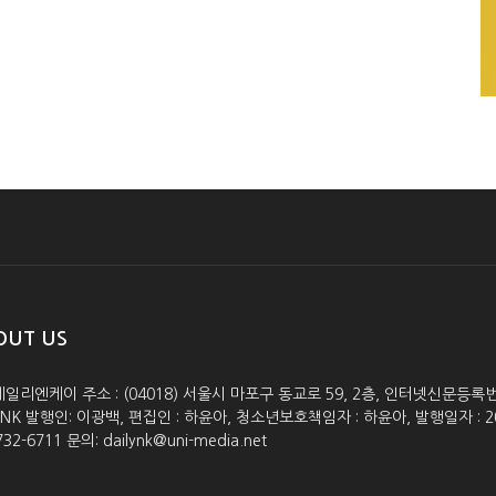
OUT US
데일리엔케이 주소 : (04018) 서울시 마포구 동교로 59, 2층, 인터넷신문등록번호 :
lyNK 발행인: 이광백, 편집인 : 하윤아, 청소년보호책임자 : 하윤아, 발행일자 : 2005.0
732-6711 문의: dailynk@uni-media.net