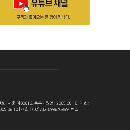
 서울 아00016, 등록연월일 : 2005.08.10, 제호 :
8.10 | 전화 : (02)732-6998/6999, 팩스 :