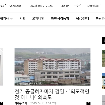
C
29.6
Pyongyang
금요일, 8월 7, 2026
English
中文
국민통일방송
체기사
기획
오피니언
북한시장동향
AND센터
후원하
전기 공급하자마자 검열…”의도적인
것 아니냐” 의혹도
이채은 기자
-
2025.04.11 5:02 오후
0
0