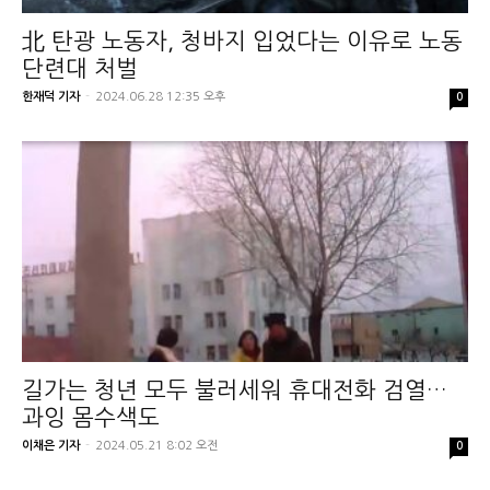
北 탄광 노동자, 청바지 입었다는 이유로 노동
단련대 처벌
한재덕 기자
-
2024.06.28 12:35 오후
0
길가는 청년 모두 불러세워 휴대전화 검열…
과잉 몸수색도
이채은 기자
-
2024.05.21 8:02 오전
0