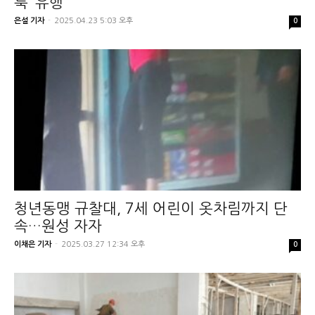
룩’ 유행
은설 기자
-
2025.04.23 5:03 오후
0
청년동맹 규찰대, 7세 어린이 옷차림까지 단
속…원성 자자
이채은 기자
-
2025.03.27 12:34 오후
0