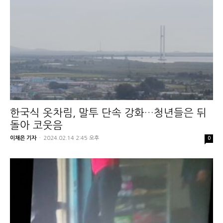
한국식 옷차림, 말투 단속 강화…청년들은 뒤
돌아 코웃음
이채은 기자
-
2024.02.14 2:45 오후
0