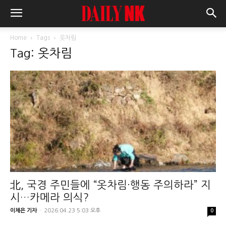
Home
Tags
옷차림
Tag: 옷차림
北, 국경 주민들에 “옷차림·행동 주의하라” 지
시…카메라 의식?
이채은 기자
-
2026.04.23 5:03 오후
0