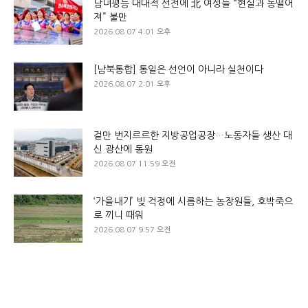
남녀평등 대대적 선전에 北 여성들 “현실과 동떨어
져” 불만
2026.08.07 4:01 오후
[남북통합] 통일은 선언이 아니라 실천이다
2026.08.07 2:01 오후
겉만 번지르르한 지방공업공장…노동자들 생산 대
신 광산에 동원
2026.08.07 11:59 오전
‘가을내기’ 빚 걱정에 시름하는 농장원들, 호박죽으
로 끼니 때워
2026.08.07 9:57 오전