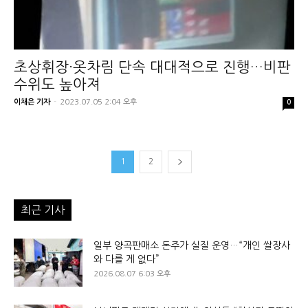
초상휘장·옷차림 단속 대대적으로 진행…비판
수위도 높아져
이채은 기자
-
2023.07.05 2:04 오후
0
1
2
최근 기사
일부 양곡판매소 돈주가 실질 운영…“개인 쌀장사
와 다를 게 없다”
2026.08.07 6:03 오후