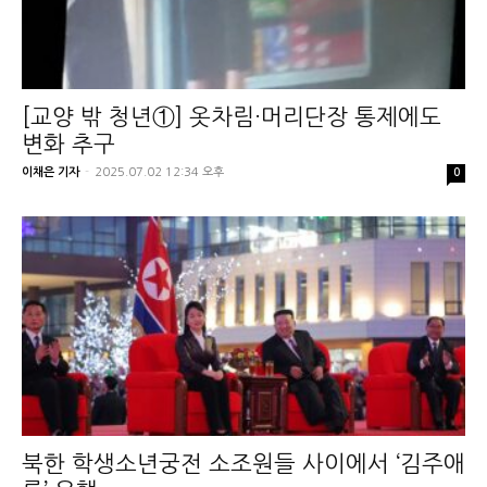
[교양 밖 청년①] 옷차림·머리단장 통제에도
변화 추구
이채은 기자
-
2025.07.02 12:34 오후
0
북한 학생소년궁전 소조원들 사이에서 ‘김주애