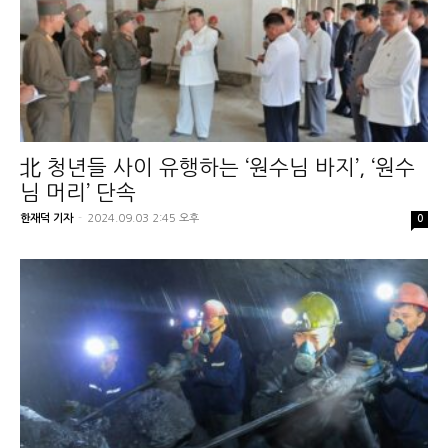
北 청년들 사이 유행하는 ‘원수님 바지’, ‘원수
님 머리’ 단속
한재덕 기자
-
2024.09.03 2:45 오후
0