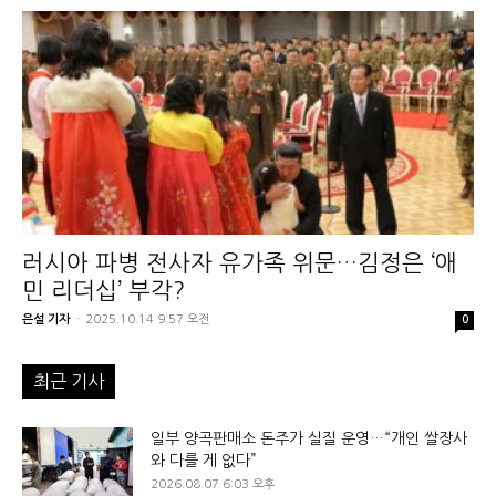
러시아 파병 전사자 유가족 위문…김정은 ‘애
민 리더십’ 부각?
은설 기자
-
2025.10.14 9:57 오전
0
최근 기사
일부 양곡판매소 돈주가 실질 운영…“개인 쌀장사
와 다를 게 없다”
2026.08.07 6:03 오후