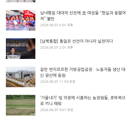
남녀평등 대대적 선전에 北 여성들 “현실과 동떨어
져” 불만
2026.08.07 4:01 오후
[남북통합] 통일은 선언이 아니라 실천이다
2026.08.07 2:01 오후
겉만 번지르르한 지방공업공장…노동자들 생산 대
신 광산에 동원
2026.08.07 11:59 오전
‘가을내기’ 빚 걱정에 시름하는 농장원들, 호박죽으
로 끼니 때워
2026.08.07 9:57 오전