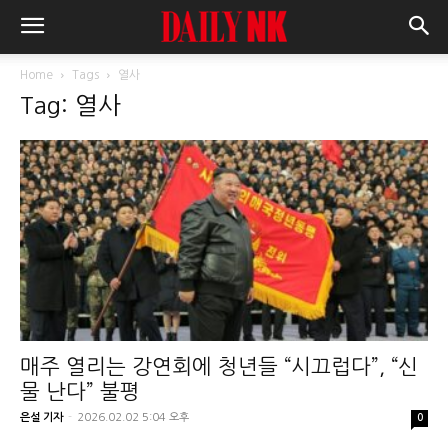
Home
Tags
열사
Tag: 열사
매주 열리는 강연회에 청년들 “시끄럽다”, “신
물 난다” 불평
은설 기자
-
2026.02.02 5:04 오후
0