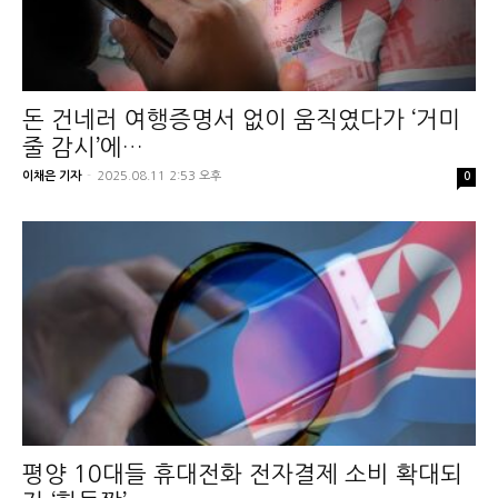
돈 건네러 여행증명서 없이 움직였다가 ‘거미
줄 감시’에…
이채은 기자
-
2025.08.11 2:53 오후
0
평양 10대들 휴대전화 전자결제 소비 확대되