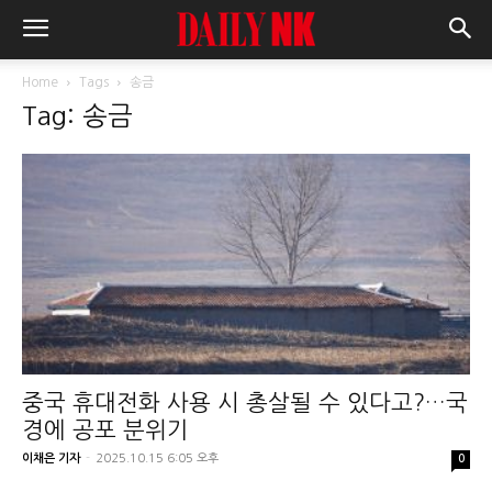
Home
Tags
송금
Tag: 송금
중국 휴대전화 사용 시 총살될 수 있다고?…국
경에 공포 분위기
이채은 기자
-
2025.10.15 6:05 오후
0