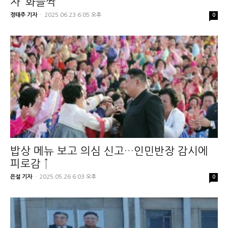
자 ‘화들짝’
정태주 기자
-
2025.06.23 6:05 오후
0
밥상 메뉴 보고 의심 신고…인민반장 감시에
피로감 ↑
은설 기자
-
2025.05.26 6:03 오후
0