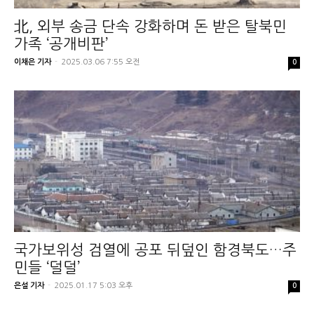
北, 외부 송금 단속 강화하며 돈 받은 탈북민
가족 ‘공개비판’
이채은 기자
-
2025.03.06 7:55 오전
0
국가보위성 검열에 공포 뒤덮인 함경북도…주
민들 ‘덜덜’
은설 기자
-
2025.01.17 5:03 오후
0