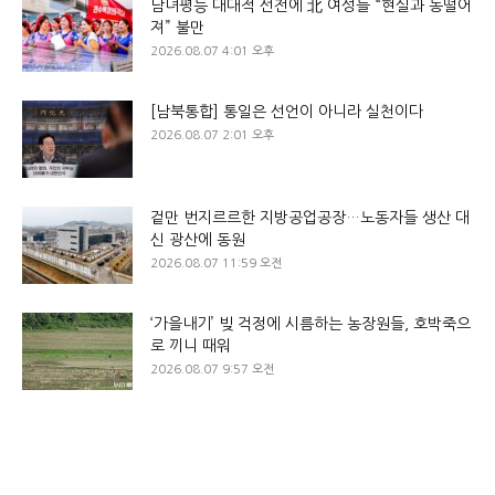
남녀평등 대대적 선전에 北 여성들 “현실과 동떨어
져” 불만
2026.08.07 4:01 오후
[남북통합] 통일은 선언이 아니라 실천이다
2026.08.07 2:01 오후
겉만 번지르르한 지방공업공장…노동자들 생산 대
신 광산에 동원
2026.08.07 11:59 오전
‘가을내기’ 빚 걱정에 시름하는 농장원들, 호박죽으
로 끼니 때워
2026.08.07 9:57 오전