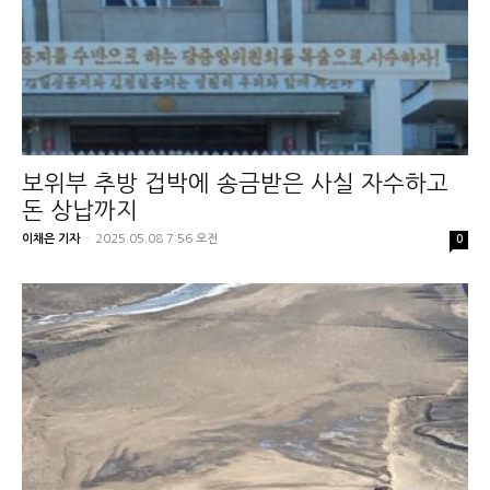
보위부 추방 겁박에 송금받은 사실 자수하고
돈 상납까지
이채은 기자
-
2025.05.08 7:56 오전
0