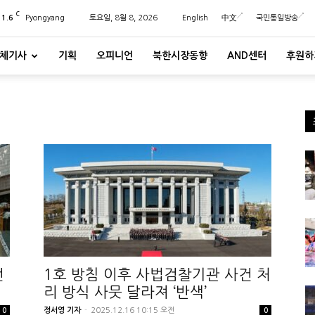
C
21.6
Pyongyang
토요일, 8월 8, 2026
English
中文
국민통일방송
체기사
기획
오피니언
북한시장동향
AND센터
후원하
선
1호 방침 이후 사법검찰기관 사건 처
리 방식 사뭇 달라져 ‘반색’
정서영 기자
-
2025.12.16 10:15 오전
0
0