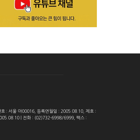
 서울 아00016, 등록연월일 : 2005.08.10, 제호 :
8.10 | 전화 : (02)732-6998/6999, 팩스 :