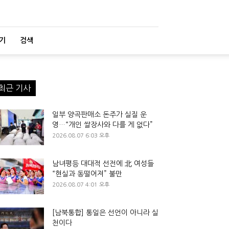
기
검색
최근 기사
일부 양곡판매소 돈주가 실질 운
영…“개인 쌀장사와 다를 게 없다”
2026.08.07 6:03 오후
남녀평등 대대적 선전에 北 여성들
“현실과 동떨어져” 불만
2026.08.07 4:01 오후
[남북통합] 통일은 선언이 아니라 실
천이다