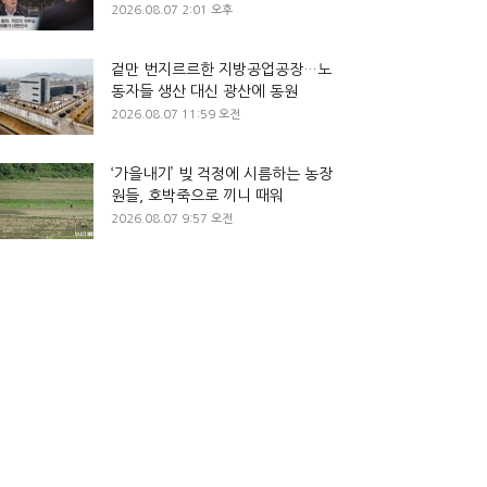
2026.08.07 2:01 오후
겉만 번지르르한 지방공업공장…노
동자들 생산 대신 광산에 동원
2026.08.07 11:59 오전
‘가을내기’ 빚 걱정에 시름하는 농장
원들, 호박죽으로 끼니 때워
2026.08.07 9:57 오전