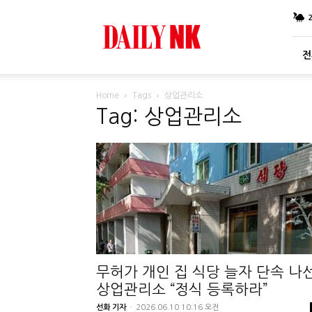
DailyNK
전
Home
Tags
상업관리소
Tag: 상업관리소
무허가 개인 집 식당 늘자 단속 나
상업관리소 “정식 등록하라”
선화 기자
-
2026.06.10 10:16 오전