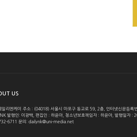
OUT US
데일리엔케이 주소 : (04018) 서울시 마포구 동교로 59, 2층, 인터넷신문등록번호 :
lyNK 발행인: 이광백, 편집인 : 하윤아, 청소년보호책임자 : 하윤아, 발행일자 : 2005.0
732-6711 문의: dailynk@uni-media.net