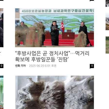
당
“후방사업은 곧 정치사업”…먹거리
확보에 후방일꾼들 ‘진땀’
선화 기자
-
2025.06.20 8:01 오전
0
0