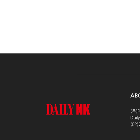
AB
(주)
Dai
(02)