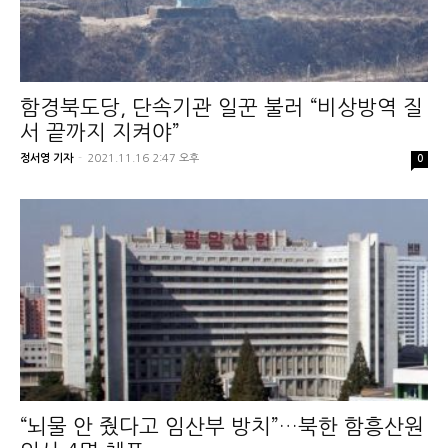
함경북도당, 단속기관 일꾼 불러 “비상방역 질
서 끝까지 지켜야”
정서영 기자
-
2021.11.16 2:47 오후
0
“뇌물 안 줬다고 임산부 방치”…북한 함흥산원