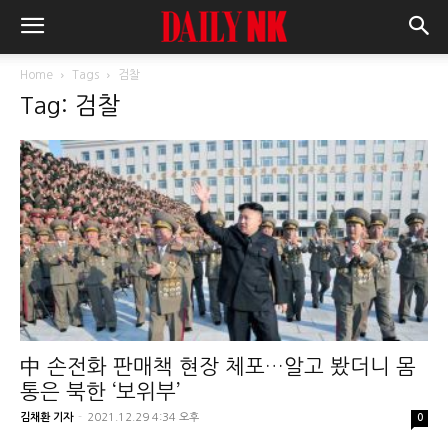
Home
Tags
검찰
Tag: 검찰
中 손전화 판매책 현장 체포…알고 봤더니 몸
통은 북한 ‘보위부’
김채환 기자
-
2021.12.29 4:34 오후
0