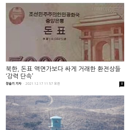
북한, 돈표 액면가보다 싸게 거래한 환전상들
‘강력 단속’
장슬기 기자
-
2021.12.17 11:57 오전
0