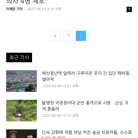
의사 4명 체포
이채은 기자
-
2021.06.10 3:25 오후
0
1
2
최근 기사
혜산청년역 앞에서 구루마꾼 무리 간 집단 패싸움
벌어져
2026.08.06 12:31 오후
탈영한 국경경비대 군인 총격으로 사망…군심 크
게 흔들려
2026.08.06 10:15 오전
단속 강화에 위험 부담 커진 송금 브로커들, 수수료