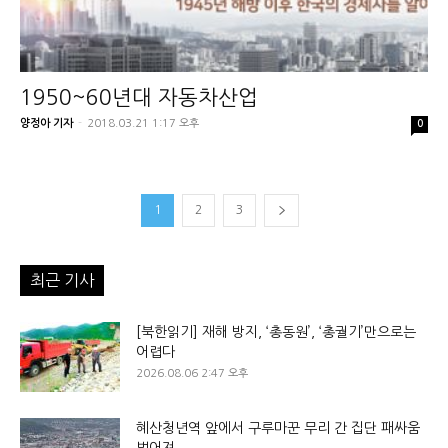
1950~60년대 자동차산업
양정아 기자
-
2018.03.21 1:17 오후
0
1
2
3
최근 기사
[북한읽기] 재해 방지, ‘총동원’, ‘총궐기’만으로는
어렵다
2026.08.06 2:47 오후
혜산청년역 앞에서 구루마꾼 무리 간 집단 패싸움
벌어져