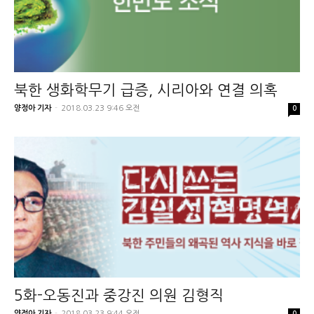
북한 생화학무기 급증, 시리아와 연결 의혹
양정아 기자
-
2018.03.23 9:46 오전
0
5화-오동진과 중강진 의원 김형직
양정아 기자
-
2018.03.23 9:44 오전
0