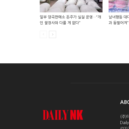
일부 양곡판매소 돈주가 실질 운영…“개
남녀평등 대대
인 쌀장사와 다를 게 없다”
과 동떨어져”
AB
(주)
Dai
(02)