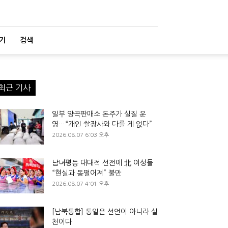
기
검색
최근 기사
일부 양곡판매소 돈주가 실질 운
영…“개인 쌀장사와 다를 게 없다”
2026.08.07 6:03 오후
남녀평등 대대적 선전에 北 여성들
“현실과 동떨어져” 불만
2026.08.07 4:01 오후
[남북통합] 통일은 선언이 아니라 실
천이다