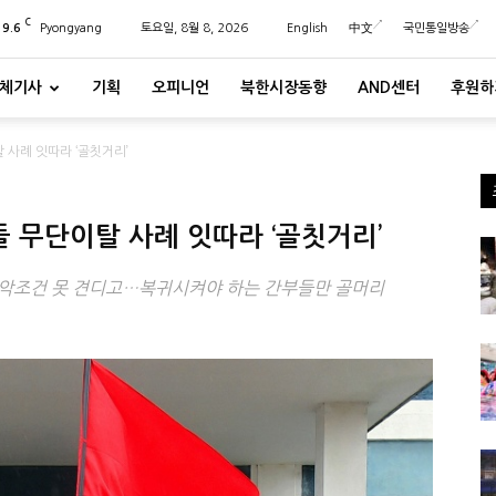
C
29.6
Pyongyang
토요일, 8월 8, 2026
English
中文
국민통일방송
체기사
기획
오피니언
북한시장동향
AND센터
후원하
 사례 잇따라 ‘골칫거리’
 무단이탈 사례 잇따라 ‘골칫거리’
등 악조건 못 견디고…복귀시켜야 하는 간부들만 골머리