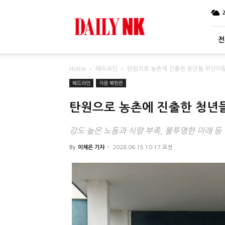
DailyNK
전
Home
헤드라인
탄원으로 농촌에 진출한 청년들 무단이탈
헤드라인
지금 북한은
탄원으로 농촌에 진출한 청년들
강도 높은 노동과 식량 부족, 불투명한 미래 
By
이채은 기자
-
2026.06.15 10:17 오전