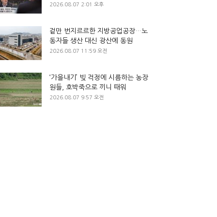
2026.08.07 2:01 오후
겉만 번지르르한 지방공업공장…노
동자들 생산 대신 광산에 동원
2026.08.07 11:59 오전
‘가을내기’ 빚 걱정에 시름하는 농장
원들, 호박죽으로 끼니 때워
2026.08.07 9:57 오전