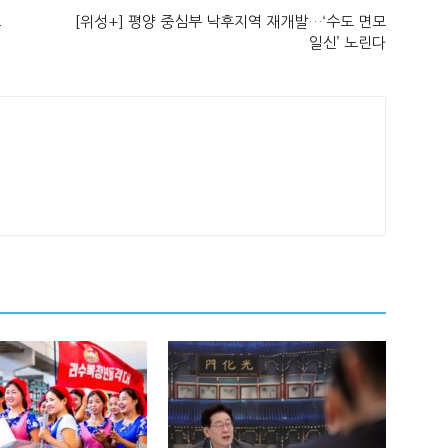
로
[위성+] 평양 중심부 낙후지역 재개발…‘수도 면모
일신’ 노린다