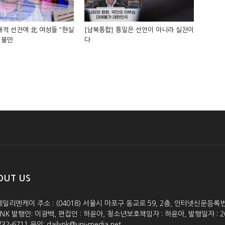
적 선전에 北 여성들 “현실
[남북통합] 통일은 선언이 아니라 실천이
 불만
다
OUT US
데일리엔케이 주소 : (04018) 서울시 마포구 동교로 59, 2층, 인터넷신문등록번호 :
lyNK 발행인: 이광백, 편집인 : 하윤아, 청소년보호책임자 : 하윤아, 발행일자 : 2005.0
732-6711 문의: dailynk@uni-media.net