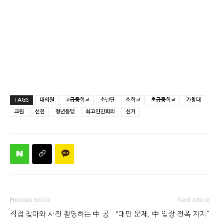
TAGS
대의원
고급중학교
소년단
소학교
초급중학교
가창대
교원
선전
청년동맹
최고인민회의
선거
Previous article
Next article
직접 찾아와 사진 촬영하는 中 공
“대만 문제, 中 입장 전폭 지지”