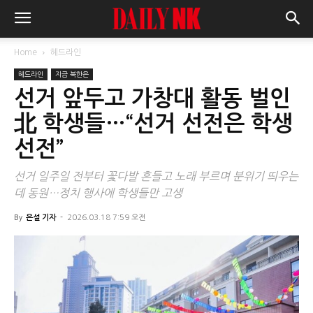
Home
헤드라인
헤드라인
지금 북한은
선거 앞두고 가창대 활동 벌인
北 학생들…“선거 선전은 학생
선전”
선거 일주일 전부터 꽃다발 흔들고 노래 부르며 분위기 띄우는
데 동원…정치 행사에 학생들만 고생
By
은설 기자
-
2026.03.18 7:59 오전