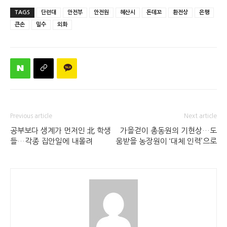
TAGS
단련대
안전부
안전원
혜산시
돈데꼬
환전상
은행
큰손
밀수
외화
Previous article
Next article
공부보다 생계가 먼저인 北 학생
가을걷이 총동원의 기현상…도
들…각종 집안일에 내몰려
움받을 농장원이 ‘대체 인력’으로