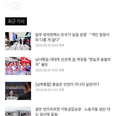
최근 기사
일부 양곡판매소 돈주가 실질 운영…“개인 쌀장사
와 다를 게 없다”
2026.08.07 6:03 오후
남녀평등 대대적 선전에 北 여성들 “현실과 동떨어
져” 불만
2026.08.07 4:01 오후
[남북통합] 통일은 선언이 아니라 실천이다
2026.08.07 2:01 오후
겉만 번지르르한 지방공업공장…노동자들 생산 대
신 광산에 동원