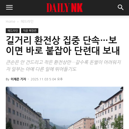
Home
헤드라인
헤드라인
지금 북한은
길거리 환전상 집중 단속…보
이면 바로 붙잡아 단련대 보내
큰손은 안 건드리고 작은 환전상만…갈수록 돈벌이 어려워지
자 일부는 아예 다른 일에 뛰어들기도
By
이채은 기자
-
2025.11.03 5:04 오후