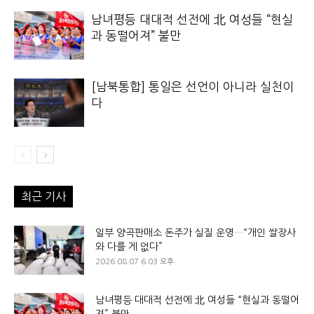
남녀평등 대대적 선전에 北 여성들 “현실
과 동떨어져” 불만
[남북통합] 통일은 선언이 아니라 실천이
다
최근 기사
일부 양곡판매소 돈주가 실질 운영…“개인 쌀장사
와 다를 게 없다”
2026.08.07 6:03 오후
남녀평등 대대적 선전에 北 여성들 “현실과 동떨어
져” 불만