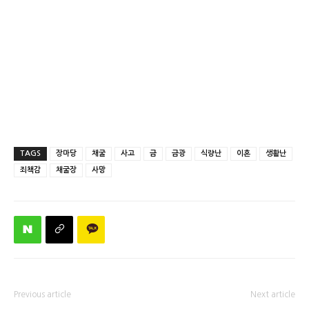
TAGS
장마당
채굴
사고
금
금광
식량난
이혼
생활난
죄책감
채굴장
사망
Previous article
Next article