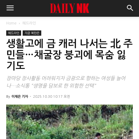
Home
헤드라인
헤드라인
지금 북한은
생활고에 금 캐러 나서는 北 주
민들…채굴장 붕괴에 목숨 잃
기도
장마당 장사활동 어려워지자 금광으로 향하는 여성들 늘어
나…소식통 "생명을 담보로 한 위험한 선택"
By
이채은 기자
-
2025.10.30 10:17 오전