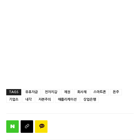
TAGS
유휴자금
전자지갑
채권
회사채
스마트폰
돈주
기업소
내각
자본주의
애플리케이션
상업은행