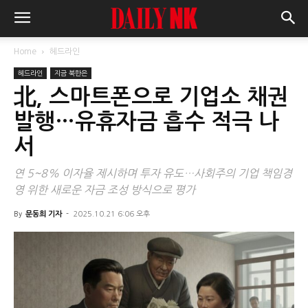
Home
헤드라인
헤드라인
지금 북한은
北, 스마트폰으로 기업소 채권
발행…유휴자금 흡수 적극 나
서
연 5~8% 이자율 제시하며 투자 유도…사회주의 기업 책임경
영 위한 새로운 자금 조성 방식으로 평가
By
문동희 기자
-
2025.10.21 6:06 오후