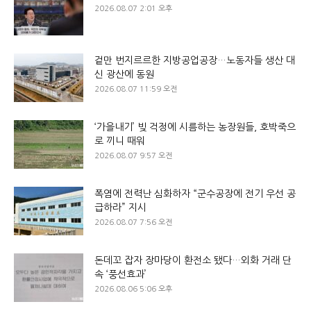
2026.08.07 2:01 오후
겉만 번지르르한 지방공업공장…노동자들 생산 대
신 광산에 동원
2026.08.07 11:59 오전
‘가을내기’ 빚 걱정에 시름하는 농장원들, 호박죽으
로 끼니 때워
2026.08.07 9:57 오전
폭염에 전력난 심화하자 “군수공장에 전기 우선 공
급하라” 지시
2026.08.07 7:56 오전
돈데꼬 잡자 장마당이 환전소 됐다…외화 거래 단
속 ‘풍선효과’
2026.08.06 5:06 오후