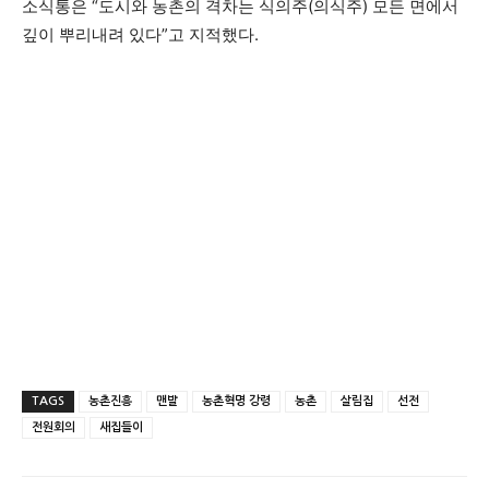
소식통은 “도시와 농촌의 격차는 식의주(의식주) 모든 면에서
깊이 뿌리내려 있다”고 지적했다.
TAGS
농촌진흥
맨발
농촌혁명 강령
농촌
살림집
선전
전원회의
새집들이