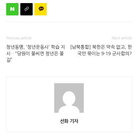
Previous article
Next article
청년동맹, ‘청년운동사’ 학습 지
[남북통합] 북한은 약속 없고, 한
시…“당원이 불씨면 청년은 불
국만 묶이는 9·19 군사합의?
길”
선화 기자