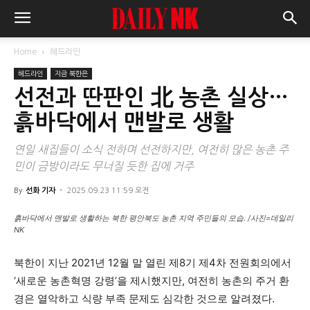
Home
헤드라인
헤드라인
지금 북한은
선전과 딴판인 北 농촌 실상…
흙바닥에서 맨발로 생활
연일 새집들이 소식 전하며 선전하지만, 여전히 많은 농촌 주
민이 금방이라도 무너질 듯한 집에 거주
By
선화 기자
-
2025.09.23 11:59 오전
흙바닥에서 맨발로 생활하는 북한 평안북도 농촌 지역 주민들의 모습. /사진=데일리
NK
북한이 지난 2021년 12월 말 열린 제8기 제4차 전원회의에서
‘새로운 농촌혁명 강령’을 제시했지만, 여전히 농촌의 주거 환
경은 열악하고 식량 부족 문제도 심각한 것으로 알려졌다.