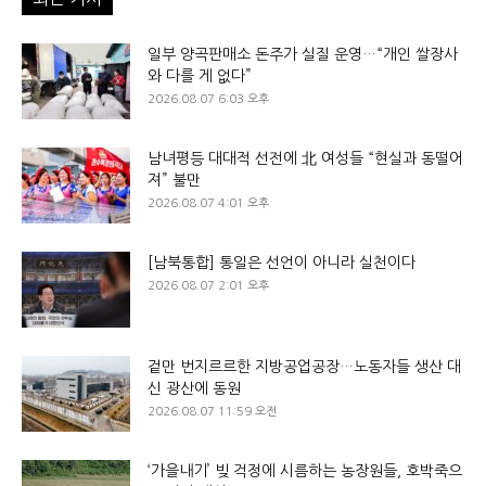
일부 양곡판매소 돈주가 실질 운영…“개인 쌀장사
와 다를 게 없다”
2026.08.07 6:03 오후
남녀평등 대대적 선전에 北 여성들 “현실과 동떨어
져” 불만
2026.08.07 4:01 오후
[남북통합] 통일은 선언이 아니라 실천이다
2026.08.07 2:01 오후
겉만 번지르르한 지방공업공장…노동자들 생산 대
신 광산에 동원
2026.08.07 11:59 오전
‘가을내기’ 빚 걱정에 시름하는 농장원들, 호박죽으