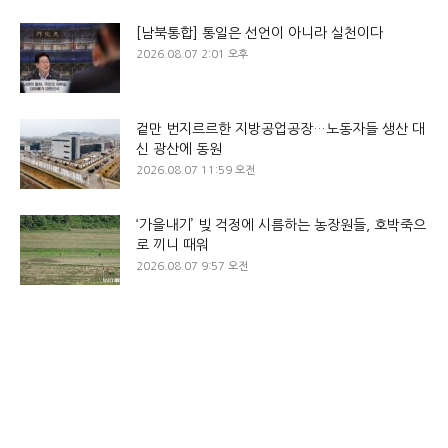
[남북통합] 통일은 선언이 아니라 실천이다
2026.08.07 2:01 오후
겉만 번지르르한 지방공업공장…노동자들 생산 대
신 광산에 동원
2026.08.07 11:59 오전
‘가을내기’ 빚 걱정에 시름하는 농장원들, 호박죽으
로 끼니 때워
2026.08.07 9:57 오전