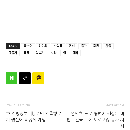
TAGS
옥수수
위안화
수입품
민심
물가
급등
환율
곡물가
폭등
최고가
시장
쌀
달러
Previous article
Next article
中 지방정부, 北 주민 맞춤형 기
열악한 도로 형편에 김정은 비
기 생산에 비공식 개입
판…전국 도에 도로포장 공사 지
시