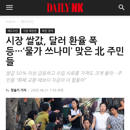
Home
헤드라인
헤드라인
지금 북한은
북한 경제
시장 쌀값, 달러 환율 폭
등…‘물가 쓰나미’ 맞은 北 주민
들
쌀값 50% 이상 급등하고 수입 식료품 가격도 크게 올라…주
민들 “화폐 교환 때보다 지금이 더 힘들어”
By
장슬기 기자
-
2025.08.21 7:55 오전