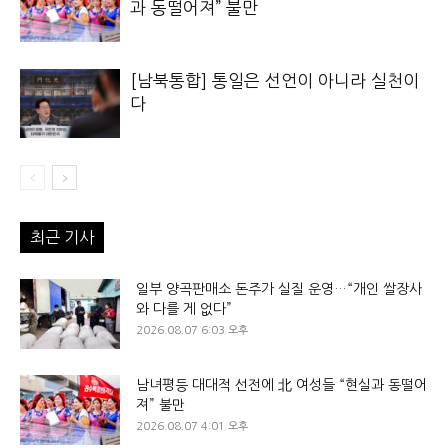
과 동떨어져” 불만
[남북통합] 통일은 선언이 아니라 실천이
다
최근 기사
일부 양곡판매소 돈주가 실질 운영…“개인 쌀장사
와 다를 게 없다”
2026.08.07 6:03 오후
남녀평등 대대적 선전에 北 여성들 “현실과 동떨어
져” 불만
2026.08.07 4:01 오후