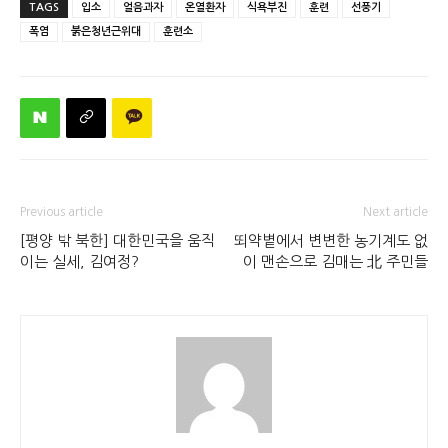
TAGS
입소
얼음과자
온열환자
식욕부진
훈련
선풍기
폭염
붉은청년근위대
훈련소
Previous article
Next article
[평양 밖 북한] 대한민국을 움직
뙤약볕에서 변변한 농기계도 없
이는 실세, 김여정?
이 맨손으로 김매는 北 주민들