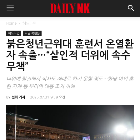
Home
헤드라인
헤드라인
지금 북한은
붉은청년근위대 훈련서 온열환
자 속출…“살인적 더위에 속수
무책”
더위에 탈진해서 식사도 제대로 하지 못할 정도…한낮 야외 훈
련 자제 등 무더위 대응 조치 취해
By
선화 기자
-
2025.07.31 9:59 오전