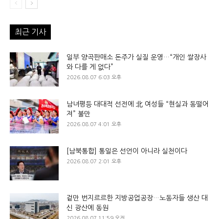
최근 기사
일부 양곡판매소 돈주가 실질 운영…“개인 쌀장사
와 다를 게 없다”
2026.08.07 6:03 오후
남녀평등 대대적 선전에 北 여성들 “현실과 동떨어
져” 불만
2026.08.07 4:01 오후
[남북통합] 통일은 선언이 아니라 실천이다
2026.08.07 2:01 오후
겉만 번지르르한 지방공업공장…노동자들 생산 대
신 광산에 동원
2026.08.07 11:59 오전