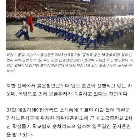
북한 노동당 기관지 노동신문은 2023년 9월 9일 “공화국 창건 75돌(9·9절) 경축 민
방위 무력 열병식이 8일 수도 평양 김일성광장에서 성대히 거행됐다”고 보도했다. 사
진은 열병식에 참가한 붉은청년근위대 종대가 행진하고 있는 모습. /사진=노동신문·
뉴스1
북한 전역에서 붉은청년근위대 입소 훈련이 진행되고 있는 가
운데, 폭염으로 인해 온열환자가 속출하고 있다는 전언이다.
31일 데일리NK 평안북도 소식통에 따르면 이달 들어 피현군
양책노동자구에 위치한 적위대훈련소에 군내 고급중학교 2학
년 학생들이 학교별로 순차적으로 입소해 일주일간 군사훈련
을 받고 있다.