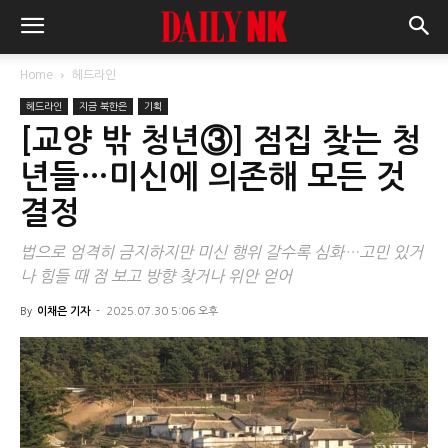
Home
헤드라인
헤드라인
지금 북한은
기획
[교양 밖 청년③] 점집 찾는 청
년들…미신에 의존해 모든 것
결정
법으로 엄격히 금지하지만 미신 행위 갈수록 심화…고민 있거
나 힘들 때 점 보고 방향 찾거나 위안 얻어
By
이채은 기자
-
2025.07.30 5:06 오후