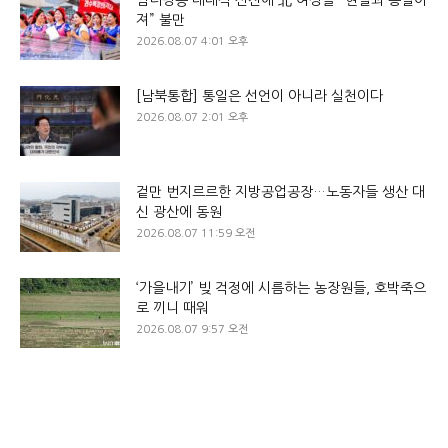
져” 불만
2026.08.07 4:01 오후
[남북통합] 통일은 선언이 아니라 실천이다
2026.08.07 2:01 오후
겉만 번지르르한 지방공업공장…노동자들 생산 대
신 광산에 동원
2026.08.07 11:59 오전
‘가을내기’ 빚 걱정에 시름하는 농장원들, 호박죽으
로 끼니 때워
2026.08.07 9:57 오전