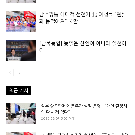
남녀평등 대대적 선전에 北 여성들 “현실
과 동떨어져” 불만
[남북통합] 통일은 선언이 아니라 실천이
다
최근 기사
일부 양곡판매소 돈주가 실질 운영…“개인 쌀장사
와 다를 게 없다”
2026.08.07 6:03 오후
남녀평등 대대적 선전에 北 여성들 “현실과 동떨어