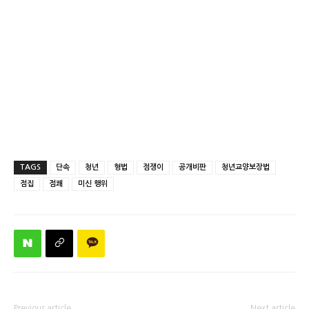
TAGS
단속
청년
형법
점쟁이
공개비판
청년교양보장법
점집
점쾌
미신 행위
Previous article
Next article