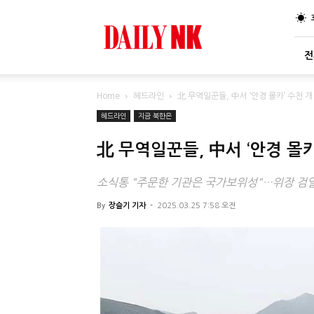
DailyNK
전
Home
헤드라인
北 무역일꾼들, 中서 ‘안경 몰카’ 수천 
헤드라인
지금 북한은
北 무역일꾼들, 中서 ‘안경 몰
소식통 "주문한 기관은 국가보위성"…위장 검열
By
장슬기 기자
-
2025.03.25 7:58 오전