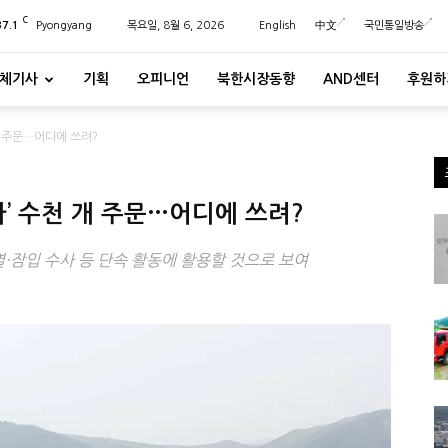
C
37.1
Pyongyang
목요일, 8월 6, 2026
English
中文
국민통일방송
체기사
기획
오피니언
북한시장동향
AND센터
후원하
개 주문…어디에 쓰려?
카’ 수천 개 주문…어디에 쓰려?
·잠입 수사 등 단속 활동에 활용할 것으로 보여