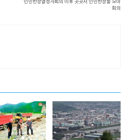
인민반장열성자회의 이후 곳곳서 인민반장들 모아
회의