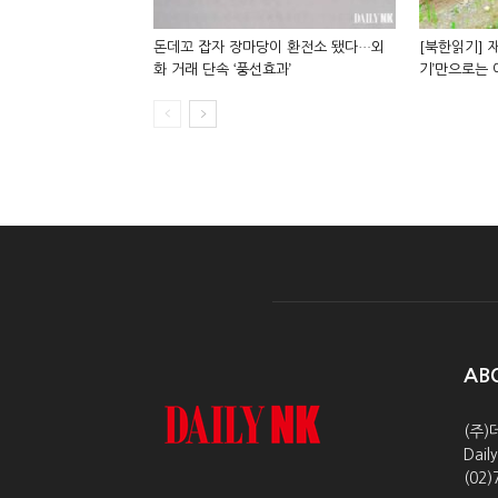
돈데꼬 잡자 장마당이 환전소 됐다…외
[북한읽기] 재
화 거래 단속 ‘풍선효과’
기’만으로는
AB
(주)
Dai
(02)