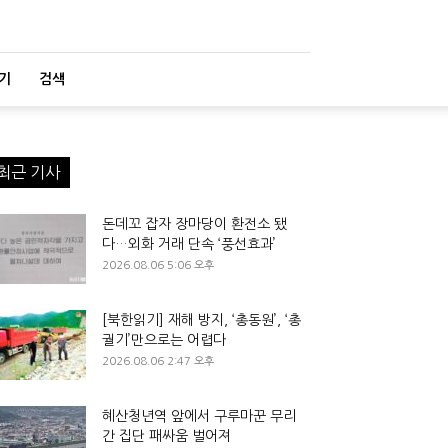
기
검색
최근 기사
돈데꼬 잡자 장마당이 환전소 됐
다…외화 거래 단속 ‘풍선효과’
2026.08.06 5:06 오후
[북한읽기] 재해 방지, ‘총동원’, ‘총
궐기’만으로는 어렵다
2026.08.06 2:47 오후
혜산청년역 앞에서 구루마꾼 무리
간 집단 패싸움 벌어져