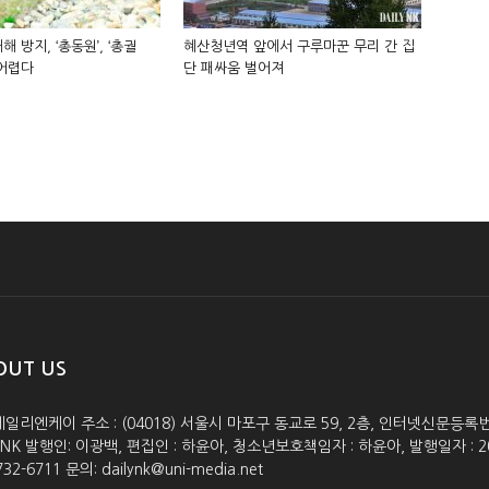
해 방지, ‘총동원’, ‘총궐
혜산청년역 앞에서 구루마꾼 무리 간 집
 어렵다
단 패싸움 벌어져
OUT US
데일리엔케이 주소 : (04018) 서울시 마포구 동교로 59, 2층, 인터넷신문등록번호 :
lyNK 발행인: 이광백, 편집인 : 하윤아, 청소년보호책임자 : 하윤아, 발행일자 : 2005.0
732-6711 문의: dailynk@uni-media.net