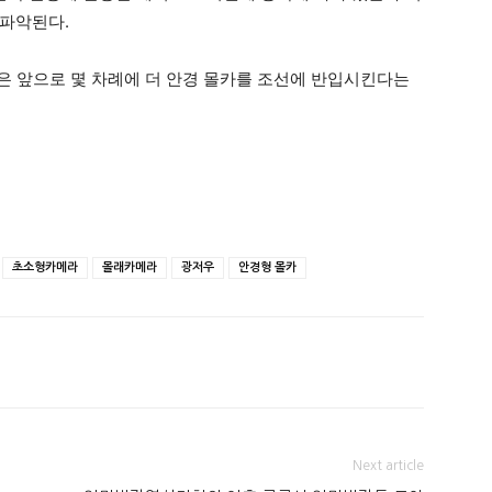
 파악된다.
들은 앞으로 몇 차례에 더 안경 몰카를 조선에 반입시킨다는
초소형카메라
몰래카메라
광저우
안경형 몰카
Next article