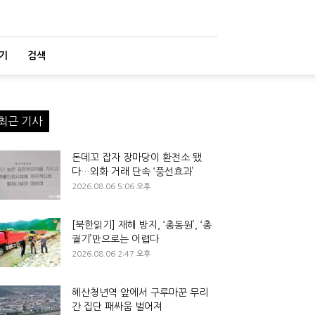
기
검색
최근 기사
돈데꼬 잡자 장마당이 환전소 됐
다…외화 거래 단속 ‘풍선효과’
2026.08.06 5:06 오후
[북한읽기] 재해 방지, ‘총동원’, ‘총
궐기’만으로는 어렵다
2026.08.06 2:47 오후
혜산청년역 앞에서 구루마꾼 무리
간 집단 패싸움 벌어져