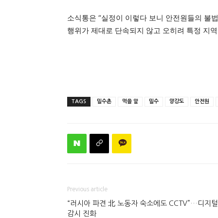
소식통은 “실정이 이렇다 보니 안전원들의 불법
행위가 제대로 단속되지 않고 오히려 특정 지역
TAGS
밀수촌
먹을 알
밀수
양강도
안전원
Previous article
“러시아 파견 北 노동자 숙소에도 CCTV”…디지털
감시 진화