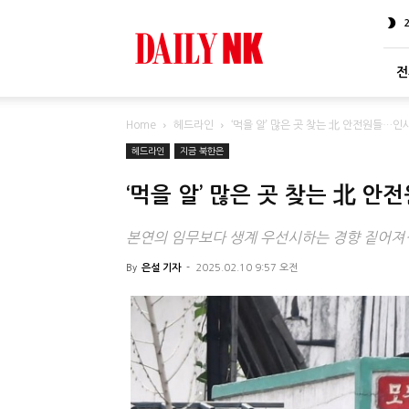
DailyNK
전
Home
헤드라인
‘먹을 알’ 많은 곳 찾는 北 안전원들…인
헤드라인
지금 북한은
‘먹을 알’ 많은 곳 찾는 北 
본연의 임무보다 생계 우선시하는 경향 짙어져…
By
은설 기자
-
2025.02.10 9:57 오전