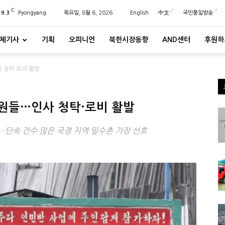
C
29.3
Pyongyang
목요일, 8월 6, 2026
English
中文
국민통일방송
체기사
기획
오피니언
북한시장동향
AND센터
후원하
사 청탁·로비 활발
안전원들…인사 청탁·로비 활발
단속 건수 많은 국경 지역 밀수촌 가장 선호