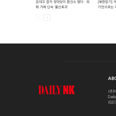
돈데꼬 잡자 장마당이 환전소 됐다…외
[북한읽기] 재
화 거래 단속 ‘풍선효과’
기’만으로는
AB
(주)
Dai
(02)