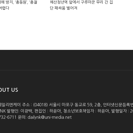
해 방지, ‘총동원’, ‘총궐
혜산청년역 앞에서 구루마꾼 무리 간 집
 어렵다
단 패싸움 벌어져
OUT US
데일리엔케이 주소 : (04018) 서울시 마포구 동교로 59, 2층, 인터넷신문등록번호 :
lyNK 발행인: 이광백, 편집인 : 하윤아, 청소년보호책임자 : 하윤아, 발행일자 : 2005.0
732-6711 문의: dailynk@uni-media.net