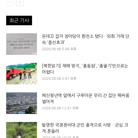
최근 기사
돈데꼬 잡자 장마당이 환전소 됐다…외화 거래 단
속 ‘풍선효과’
2026.08.06 5:06 오후
[북한읽기] 재해 방지, ‘총동원’, ‘총궐기’만으로는
어렵다
2026.08.06 2:47 오후
혜산청년역 앞에서 구루마꾼 무리 간 집단 패싸움
벌어져
2026.08.06 12:31 오후
탈영한 국경경비대 군인 총격으로 사망…군심 크
게 흔들려
2026.08.06 10:15 오전