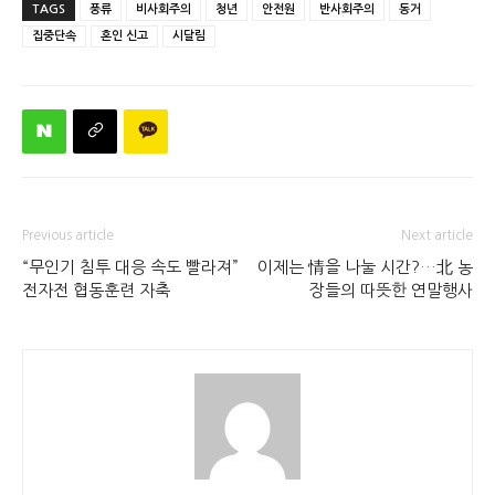
TAGS
풍류
비사회주의
청년
안전원
반사회주의
동거
집중단속
혼인 신고
시달림
Previous article
Next article
“무인기 침투 대응 속도 빨라져”
이제는 情을 나눌 시간?…北 농
전자전 협동훈련 자축
장들의 따뜻한 연말행사