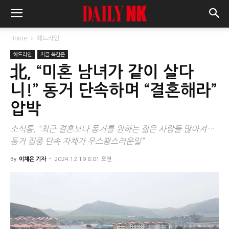
Home
헤드라인
헤드라인
지금 북한은
北, “미혼 남녀가 같이 살다
니!” 동거 단속하며 “결혼해라”
압박
소식통, “최근 결혼보다 동거를 원하는 젊은 사람들 많아져…
동거 집중 단속 자체가 우스꽝스러운일”
By
이채은 기자
-
2024.12.19 8:01 오전