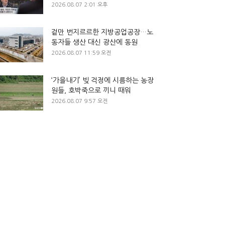
2026.08.07 2:01 오후
겉만 번지르르한 지방공업공장…노
동자들 생산 대신 광산에 동원
2026.08.07 11:59 오전
‘가을내기’ 빚 걱정에 시름하는 농장
원들, 호박죽으로 끼니 때워
2026.08.07 9:57 오전