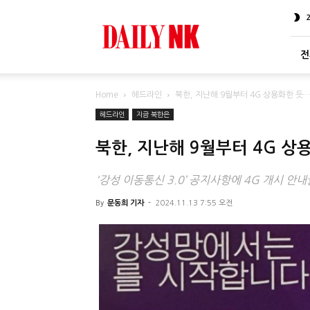
DailyNK
전
Home
헤드라인
북한, 지난해 9월부터 4G 상용화한 듯
헤드라인
지금 북한은
북한, 지난해 9월부터 4G 
'강성 이동통신 3.0’ 공지사항에 4G 개시 
By
문동희 기자
-
2024.11.13 7:55 오전