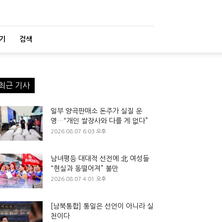
기
검색
최근 기사
일부 양곡판매소 돈주가 실질 운
영…“개인 쌀장사와 다를 게 없다”
2026.08.07 6:03 오후
남녀평등 대대적 선전에 北 여성들
“현실과 동떨어져” 불만
2026.08.07 4:01 오후
[남북통합] 통일은 선언이 아니라 실
천이다