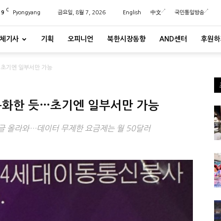
C
29
Pyongyang
금요일, 8월 7, 2026
English
中文
국민통일방송
체기사
기획
오피니언
북한시장동향
AND센터
후원하
…초기엔 일부서만 가능
상용화한 듯…초기엔 일부서만 가능
안내글 올라와…데이터 무제한 요금제는 월 50달러