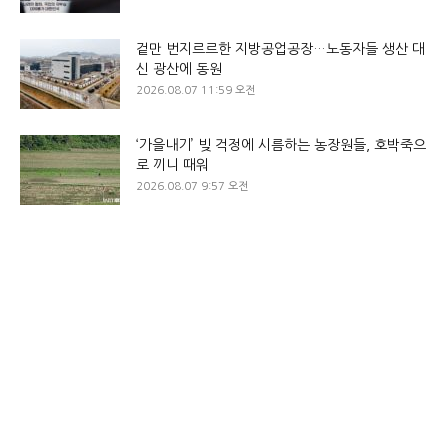
겉만 번지르르한 지방공업공장…노동자들 생산 대
신 광산에 동원
2026.08.07 11:59 오전
‘가을내기’ 빚 걱정에 시름하는 농장원들, 호박죽으
로 끼니 때워
2026.08.07 9:57 오전