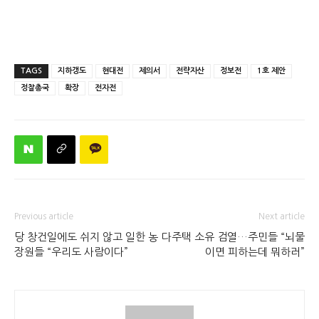
TAGS
지하갱도
현대전
제의서
전략자산
정보전
1호 제안
정찰총국
확장
전자전
Previous article
Next article
당 창건일에도 쉬지 않고 일한 농
다주택 소유 검열…주민들 “뇌물
장원들 “우리도 사람이다”
이면 피하는데 뭐하러”