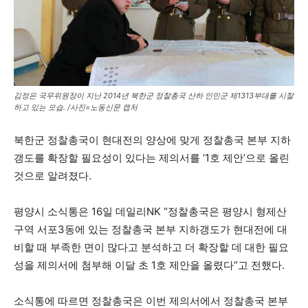
김정은 국무위원장이 지난 2014년 북한군 정찰총국 산하 인민군 제1313부대를 시찰
하고 있는 모습. /사진=노동신문 캡처
북한군 정찰총국이 현대전의 양상에 맞게 정찰총국 본부 지하
갱도를 확장할 필요성이 있다는 제의서를 ‘1호 제안’으로 올린
것으로 알려졌다.
평양시 소식통은 16일 데일리NK “정찰총국은 평양시 형제산
구역 서포3동에 있는 정찰총국 본부 지하갱도가 현대전에 대
비할 때 부족한 면이 많다고 분석하고 더 확장할 데 대한 필요
성을 제의서에 첨부해 이달 초 1호 제안을 올렸다”고 전했다.
소식통에 따르면 정찰총국은 이번 제의서에서 정찰총국 본부