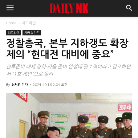
Home
헤드라인
헤드라인
지금 북한은
정찰총국, 본부 지하갱도 확장
제의 “현대전 대비에 중요”
전투준비 태세 강화·싸움 준비 완성에 필수적이라고 강조하면
서 '1호 제안'으로 올려
By
정서영 기자
-
2024.10.16 2:04 오후