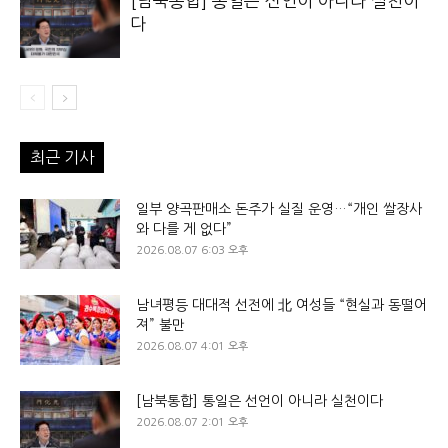
[남북통합] 통일은 선언이 아니라 실천이
다
최근 기사
일부 양곡판매소 돈주가 실질 운영…“개인 쌀장사
와 다를 게 없다”
2026.08.07 6:03 오후
남녀평등 대대적 선전에 北 여성들 “현실과 동떨어
져” 불만
2026.08.07 4:01 오후
[남북통합] 통일은 선언이 아니라 실천이다
2026.08.07 2:01 오후