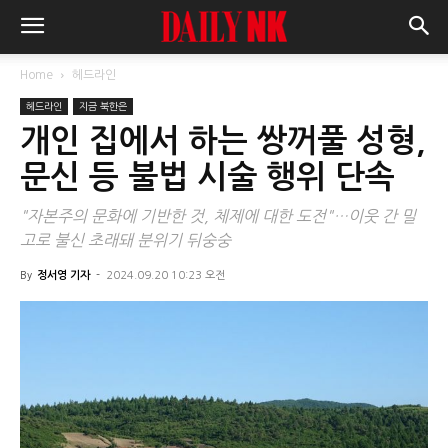
Home
헤드라인
헤드라인
지금 북한은
개인 집에서 하는 쌍꺼풀 성형,
문신 등 불법 시술 행위 단속
"자본주의 문화에 기반한 것, 체제에 대한 도전"…이웃 간 밀
고로 불신 초래돼 분위기 뒤숭숭
By
정서영 기자
-
2024.09.20 10:23 오전