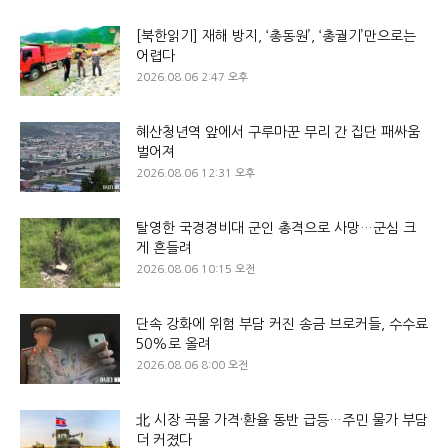
[북한읽기] 재해 방지, ‘총동원’, ‘총궐기’만으로는
어렵다
2026.08.06 2:47 오후
혜산청년역 앞에서 구루마꾼 무리 간 집단 패싸움
벌어져
2026.08.06 12:31 오후
탈영한 국경경비대 군인 총격으로 사망…군심 크
게 흔들려
2026.08.06 10:15 오전
단속 강화에 위험 부담 커진 송금 브로커들, 수수료
50%로 올려
2026.08.06 8:00 오전
北 시장 곡물 가격·환율 동반 급등…주민 물가 부담
더 커졌다