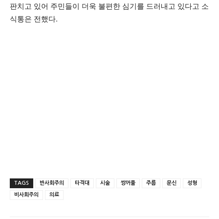
판치고 있어 주민들이 더욱 불편한 심기를 드러내고 있다고 소
식통은 전했다.
TAGS
반사회주의
타격대
시술
쌍꺼풀
주름
문신
성형
비사회주의
의료