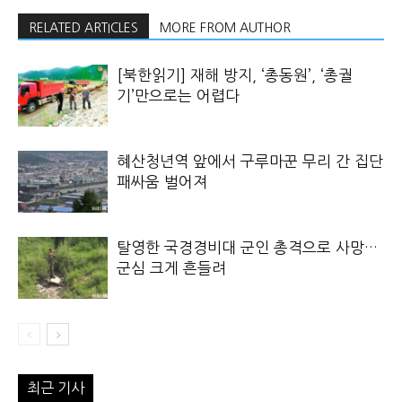
RELATED ARTICLES
MORE FROM AUTHOR
[북한읽기] 재해 방지, ‘총동원’, ‘총궐
기’만으로는 어렵다
혜산청년역 앞에서 구루마꾼 무리 간 집단
패싸움 벌어져
탈영한 국경경비대 군인 총격으로 사망…
군심 크게 흔들려
최근 기사