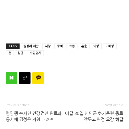
TAGS
원정리 세관
시장
무역
유통
훈춘
외상
도매상
천
원단
수입업자
Previous article
Next article
평양행 수재민 건강검진 완료와
이달 30일 인민군 하기훈련 종료
동시에 김정은 지침 내려져
앞두고 판정 요강 하달