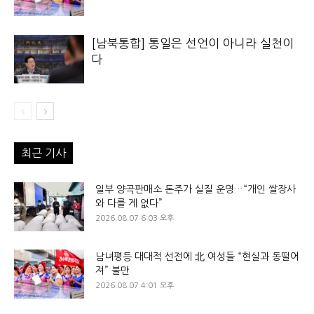
[남북통합] 통일은 선언이 아니라 실천이
다
최근 기사
일부 양곡판매소 돈주가 실질 운영…“개인 쌀장사
와 다를 게 없다”
2026.08.07 6:03 오후
남녀평등 대대적 선전에 北 여성들 “현실과 동떨어
져” 불만
2026.08.07 4:01 오후