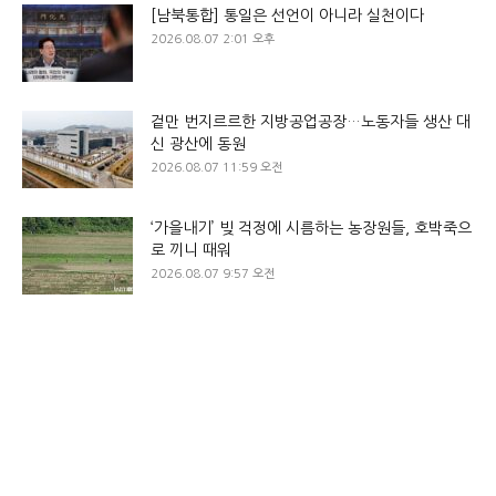
[남북통합] 통일은 선언이 아니라 실천이다
2026.08.07 2:01 오후
겉만 번지르르한 지방공업공장…노동자들 생산 대
신 광산에 동원
2026.08.07 11:59 오전
‘가을내기’ 빚 걱정에 시름하는 농장원들, 호박죽으
로 끼니 때워
2026.08.07 9:57 오전