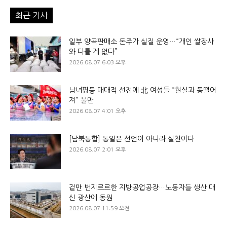
최근 기사
일부 양곡판매소 돈주가 실질 운영…“개인 쌀장사
와 다를 게 없다”
2026.08.07 6:03 오후
남녀평등 대대적 선전에 北 여성들 “현실과 동떨어
져” 불만
2026.08.07 4:01 오후
[남북통합] 통일은 선언이 아니라 실천이다
2026.08.07 2:01 오후
겉만 번지르르한 지방공업공장…노동자들 생산 대
신 광산에 동원
2026.08.07 11:59 오전