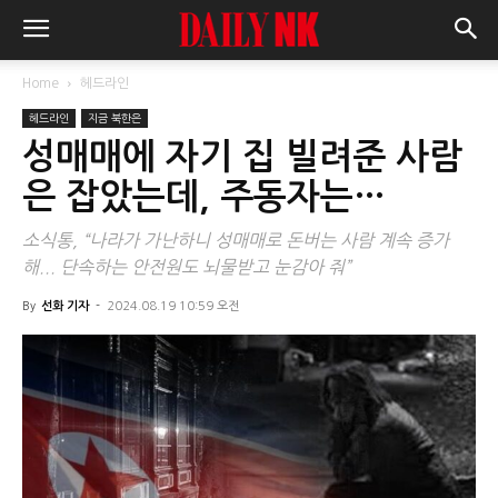
Home
헤드라인
헤드라인
지금 북한은
성매매에 자기 집 빌려준 사람
은 잡았는데, 주동자는…
소식통, “나라가 가난하니 성매매로 돈버는 사람 계속 증가
해... 단속하는 안전원도 뇌물받고 눈감아 줘”
By
선화 기자
-
2024.08.19 10:59 오전