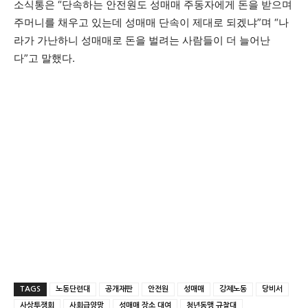
소식통은 “단속하는 안전원도 성매매 주동자에게 돈을 받으며
주머니를 채우고 있는데 성매매 단속이 제대로 되겠냐”며 “나
라가 가난하니 성매매로 돈을 벌려는 사람들이 더 늘어난
다”고 말했다.
TAGS
노동단련대
공개재판
안전원
성매매
강제노동
당비서
사상투쟁회
사회급양망
성매매 장소 대여
청년동맹 규찰대