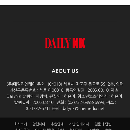
ABOUT US
(주)데일리엔케이 주소 : (04018) 서울시 마포구 동교로 59, 2층, 인터
넷신문등록번호 : 서울 아00016, 등록연월일 : 2005.08.10, 제호 :
DailyNK 발행인: 이광백, 편집인 : 하윤아, 청소년보호책임자 : 하윤아,
발행일자 : 2005.08.10 | 전화 : (02)732-6998/6999, 팩스 :
(02)732-6711 문의: dailynk@uni-media.net
회사소개
알립니다
후원안내
지난 연재기사
질문과 답변