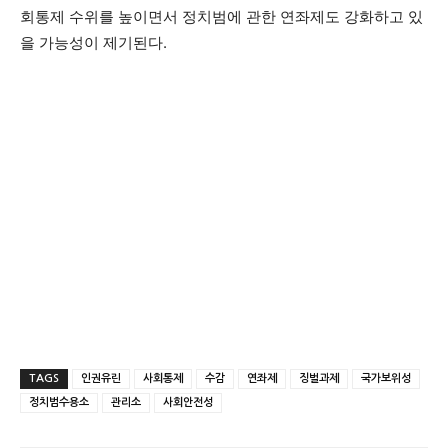
회통제 수위를 높이면서 정치범에 관한 연좌제도 강화하고 있
을 가능성이 제기된다.
TAGS
인권유린
사회통제
수감
연좌제
징벌과제
국가보위성
정치범수용소
관리소
사회안전성