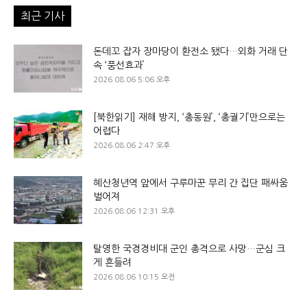
최근 기사
돈데꼬 잡자 장마당이 환전소 됐다…외화 거래 단
속 ‘풍선효과’
2026.08.06 5:06 오후
[북한읽기] 재해 방지, ‘총동원’, ‘총궐기’만으로는
어렵다
2026.08.06 2:47 오후
혜산청년역 앞에서 구루마꾼 무리 간 집단 패싸움
벌어져
2026.08.06 12:31 오후
탈영한 국경경비대 군인 총격으로 사망…군심 크
게 흔들려
2026.08.06 10:15 오전