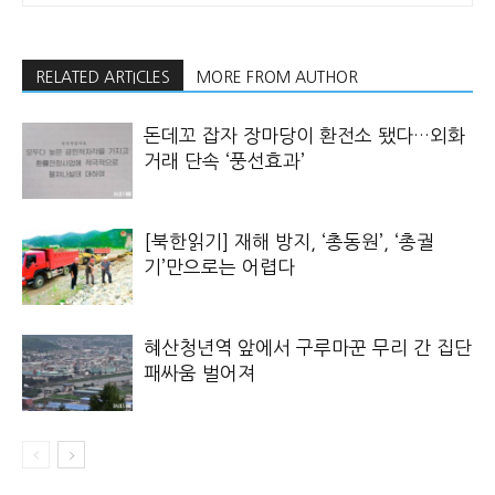
RELATED ARTICLES
MORE FROM AUTHOR
돈데꼬 잡자 장마당이 환전소 됐다…외화
거래 단속 ‘풍선효과’
[북한읽기] 재해 방지, ‘총동원’, ‘총궐
기’만으로는 어렵다
혜산청년역 앞에서 구루마꾼 무리 간 집단
패싸움 벌어져