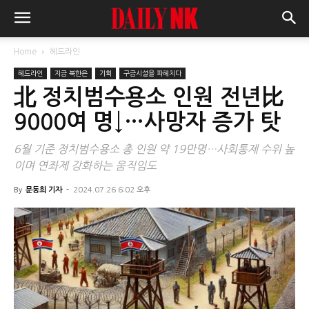
Home
헤드라인
헤드라인
지금 북한은
기획
구금시설을 파헤치다
北 정치범수용소 인원 전년比
9000여 명↓…사망자 증가 탓
6월 기준 정치범수용소 총 인원 약 19만명…사회통제 수위 높
이며 연좌제 강화하는 움직임도
By
문동희 기자
-
2024.07.26 6:02 오후