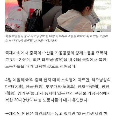
북한 여성들이 중국 랴오닝성의 한 대형 마트에서 쇼핑을 하다가 쉬고 있는 모습이
본지 카메라에 포착됐다./사진=데일리NK
국제사회에서 중국의 수산물 가공공장의 강제노동을 주목하
고 있는 가운데, 최근 랴오닝(遼寧)성 내 여러 공장에서 북한
노동자들을 대거 고용한 것으로 전해졌다.
4일 데일리NK의 중국 현지 대북 소식통에 따르면, 랴오닝성의
다롄(大連), 단둥(丹東), 후루다오(葫蘆島), 진저우(锦州), 판진
(盤錦), 잉커우(营口)시 등지에 있는 여러 수산물 가공공장에서
북한 20대(代)의 여성 노동자들이 대거 유입됐다.
구체적인 인원은 확인되지는 않고 있지만 “최근 다롄시의 한