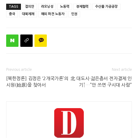
TAGS
결의안
랴오닝성
노동력
경제협력
수산물 가공공장
중국
대북제재
해외 파견 노동자
인권
Previous article
Next article
[북한정론] 김정은 ‘2개국가론’의
北 대도시·젊은층서 전자결제 인
시원(始原)을 찾아서
기↑…”안 쓰면 구시대 사람”