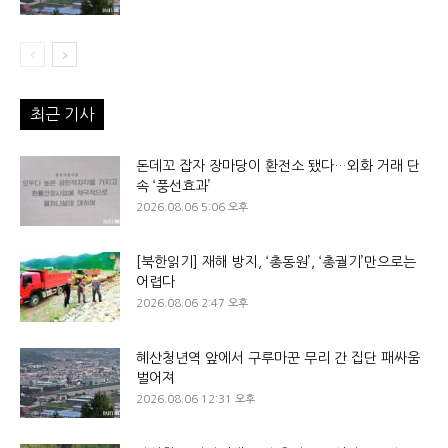
최근 기사
돈데꼬 잡자 장마당이 환전소 됐다…외화 거래 단
속 ‘풍선효과’
2026.08.06 5:06 오후
[북한읽기] 재해 방지, ‘총동원’, ‘총궐기’만으로는
어렵다
2026.08.06 2:47 오후
혜산청년역 앞에서 구루마꾼 무리 간 집단 패싸움
벌어져
2026.08.06 12:31 오후