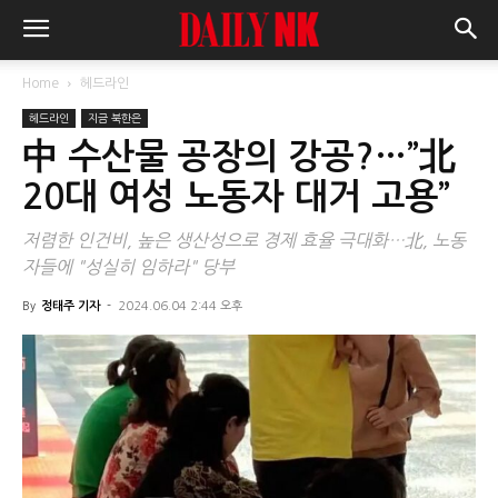
Home
헤드라인
헤드라인
지금 북한은
中 수산물 공장의 강공?…”北
20대 여성 노동자 대거 고용”
저렴한 인건비, 높은 생산성으로 경제 효율 극대화…北, 노동
자들에 "성실히 임하라" 당부
By
정태주 기자
-
2024.06.04 2:44 오후