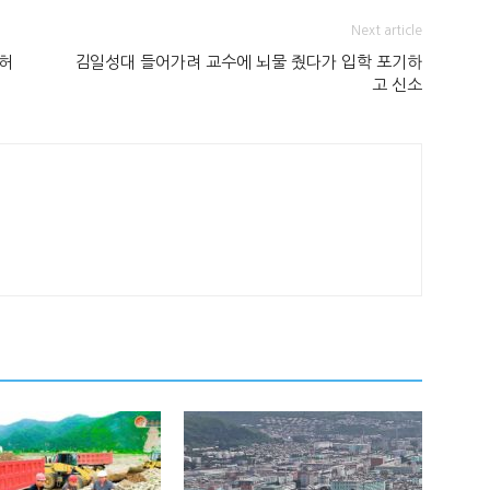
Next article
“허
김일성대 들어가려 교수에 뇌물 줬다가 입학 포기하
고 신소