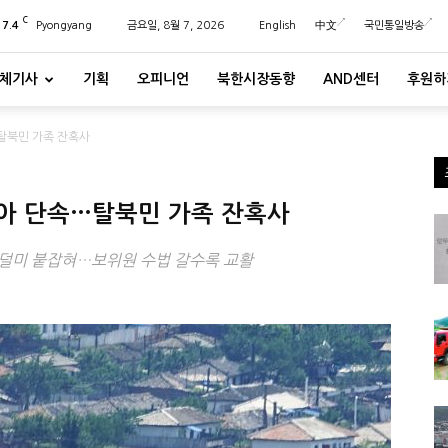
C
27.4
Pyongyang
금요일, 8월 7, 2026
English
中文
국민통일방송
체기사
기획
오피니언
북한시장동향
AND센터
후원하
탈북민 가족 잔혹사
아 단속…탈북민 가족 잔혹사
두 덜미 붙잡혀…보위원 수법 갈수록 교활