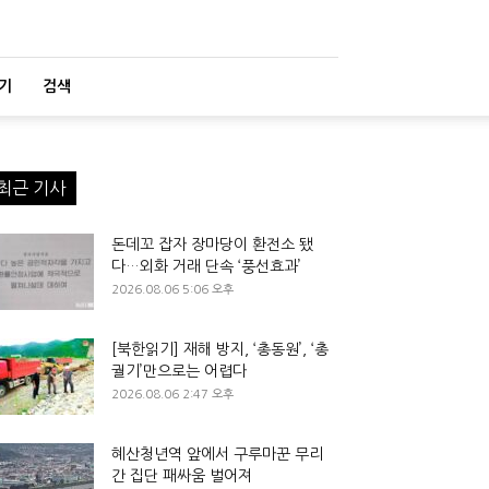
기
검색
최근 기사
돈데꼬 잡자 장마당이 환전소 됐
다…외화 거래 단속 ‘풍선효과’
2026.08.06 5:06 오후
[북한읽기] 재해 방지, ‘총동원’, ‘총
궐기’만으로는 어렵다
2026.08.06 2:47 오후
혜산청년역 앞에서 구루마꾼 무리
간 집단 패싸움 벌어져