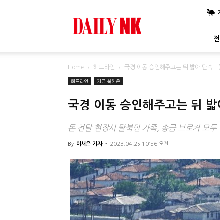
DailyNK
전
Home
헤드라인
국경 이동 승인해주고는 뒤 밟아 단속…
헤드라인
지금 북한은
국경 이동 승인해주고는 뒤 밟
돈 전달 현장서 탈북민 가족, 송금 브로커 모
By
이채은 기자
-
2023.04.25 10:56 오전