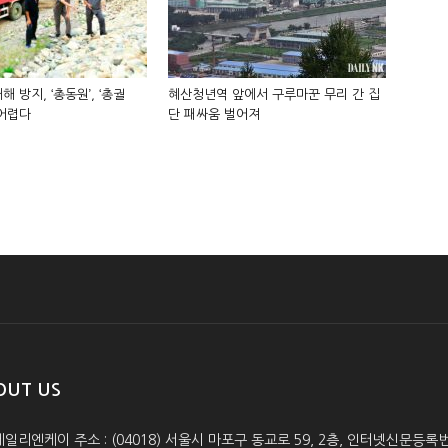
해 방지, ‘총동원’, ‘총궐
혜산청년역 앞에서 구루마꾼 무리 간 집
 어렵다
단 패싸움 벌어져
OUT US
데일리엔케이 주소 : (04018) 서울시 마포구 동교로 59, 2층, 인터넷신문등록번호 :