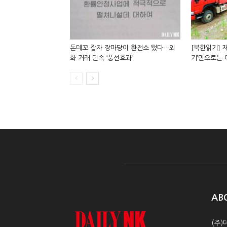
돈데꼬 잡자 장마당이 환전소 됐다…외
[북한읽기] 재
화 거래 단속 ‘풍선효과’
기’만으로는
AB
(주)