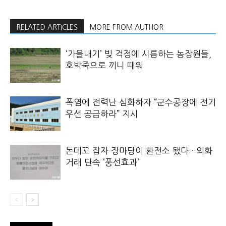
RELATED ARTICLES
MORE FROM AUTHOR
‘가을내기’ 빚 걱정에 시름하는 농장원들,
호박죽으로 끼니 때워
폭염에 전력난 심화하자 “군수공장에 전기
우선 공급하라” 지시
돈데꼬 잡자 장마당이 환전소 됐다…외화
거래 단속 ‘풍선효과’