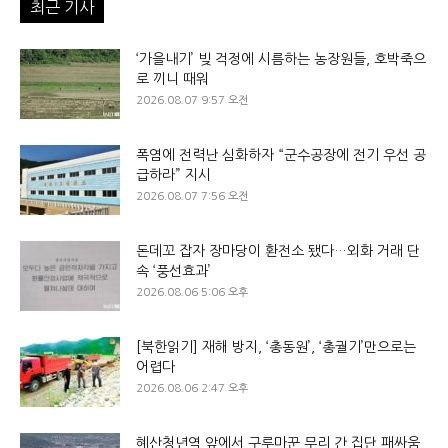
최근 기사
‘가을내기’ 빚 걱정에 시름하는 농장원들, 호박죽으
로 끼니 때워
2026.08.07 9:57 오전
폭염에 전력난 심화하자 “군수공장에 전기 우선 공
급하라” 지시
2026.08.07 7:56 오전
돈데꼬 잡자 장마당이 환전소 됐다…외화 거래 단
속 ‘풍선효과’
2026.08.06 5:06 오후
[북한읽기] 재해 방지, ‘총동원’, ‘총궐기’만으로는
어렵다
2026.08.06 2:47 오후
혜산청년역 앞에서 구루마꾼 무리 간 집단 패싸움