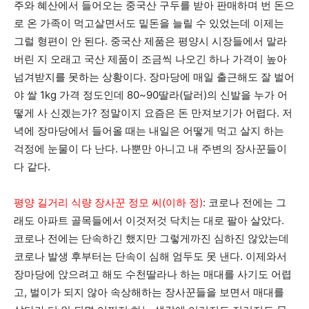
주와 혜산에서 들어오는 중국산 구두를 받아 판매하며 번 돈으
로 온 가족이 먹고살면서도 밑돈을 늘릴 수 있었는데 이제는
그럴 형편이 안 된다. 중국산 제품은 평양시 시장들에서 말라
버린 지 오래고 국산 제품이 조금씩 나오긴 하나 가격이 높아
넘겨받지를 못하는 상황이다. 장마당에 매일 출근해도 잘 벌어
야 쌀 1kg 가격 정도인데 80~90딸라(달러)의 신발을 누가 어
떻게 사 신겠는가? 정말이지 요즘은 돈 만져보기가 어렵다. 저
녁에 장마당에서 들어올 때는 내일은 어떻게 먹고 살지 하는
걱정에 눈물이 다 난다. 나뿐만 아니고 내 주변의 장사꾼들이
다 같다.
평양 길거리 식량 장사꾼 정모 씨(이하 정)
: 코로나 전에는 그
래도 아파트 골목들에서 이것저것 닥치는 대로 팔아 살았다.
코로나 전에는 단속하긴 했지만 그렇게까진 심하진 않았는데
코로나 발생 후부터는 단속이 심해 엄두도 못 낸다. 이제와서
장마당에 앉으려고 해도 수천딸라나 하는 매대를 사기도 어렵
고, 벌이가 되지 않아 속상해하는 장사꾼들을 보면서 매대를