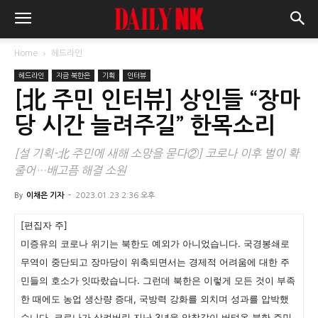
Home
헤드라인
헤드라인
지금 북한은
기획
인터뷰
[北 주민 인터뷰] 상인들 “장마
당 시간 늘려주길” 한목소리
[설 기획-北 주민에 새해 소망을 묻다②] 코로나 이후 벌이 확
줄어…배고픔 해결 소원
By
이채은 기자
-
2023.01.23 2:36 오후
[편집자 주]
미증유의 코로나 위기는 북한도 예외가 아니었습니다. 국경봉쇄로
무역이 중단되고 장마당이 위축되면서는 경제적 어려움에 대한 주
민들의 호소가 잇따랐습니다. 그런데 북한은 이렇게 모든 것이 부족
한 때에도 농업 생산량 증대, 국방력 강화를 외치며 성과를 압박했
습니다. 코로나가 삼켜버린 지난 3년을 악착같이 버텨온 북한 주민