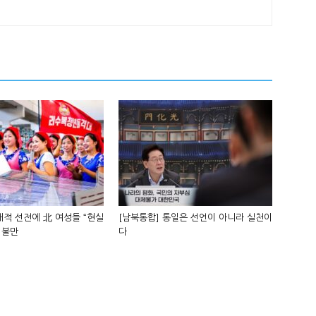
적 선전에 北 여성들 “현실
[남북통합] 통일은 선언이 아니라 실천이
 불만
다