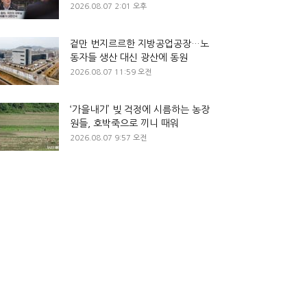
2026.08.07 2:01 오후
겉만 번지르르한 지방공업공장…노
동자들 생산 대신 광산에 동원
2026.08.07 11:59 오전
‘가을내기’ 빚 걱정에 시름하는 농장
원들, 호박죽으로 끼니 때워
2026.08.07 9:57 오전