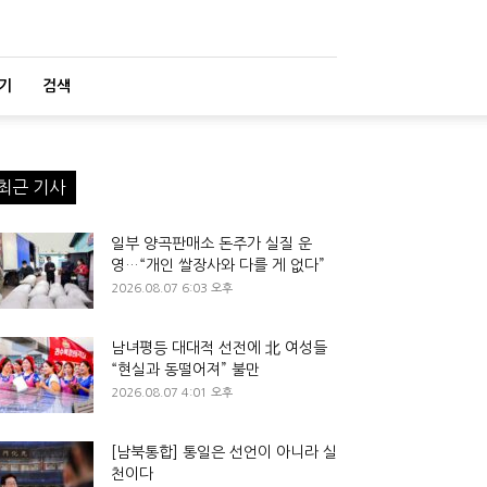
기
검색
최근 기사
일부 양곡판매소 돈주가 실질 운
영…“개인 쌀장사와 다를 게 없다”
2026.08.07 6:03 오후
남녀평등 대대적 선전에 北 여성들
“현실과 동떨어져” 불만
2026.08.07 4:01 오후
[남북통합] 통일은 선언이 아니라 실
천이다