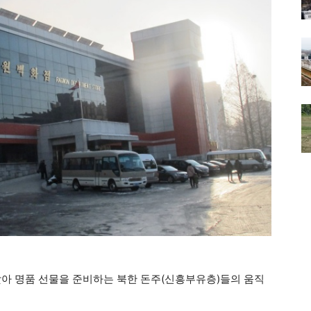
맞아 명품 선물을 준비하는 북한 돈주(신흥부유층)들의 움직