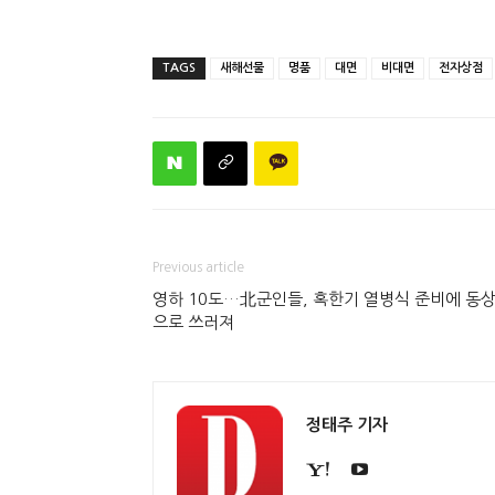
TAGS
새해선물
명품
대면
비대면
전자상점
Previous article
영하 10도…北군인들, 혹한기 열병식 준비에 동
으로 쓰러져
정태주 기자