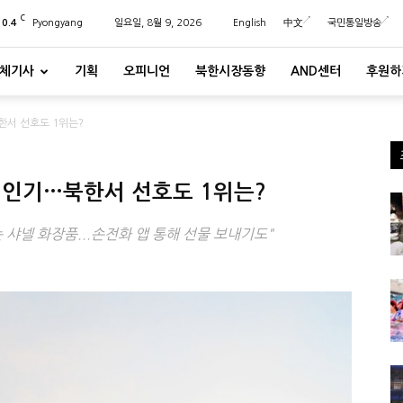
C
20.4
Pyongyang
일요일, 8월 9, 2026
English
中文
국민통일방송
체기사
기획
오피니언
북한시장동향
AND센터
후원하
한서 선호도 1위는?
’ 인기…북한서 선호도 1위는?
샤넬 화장품...손전화 앱 통해 선물 보내기도"