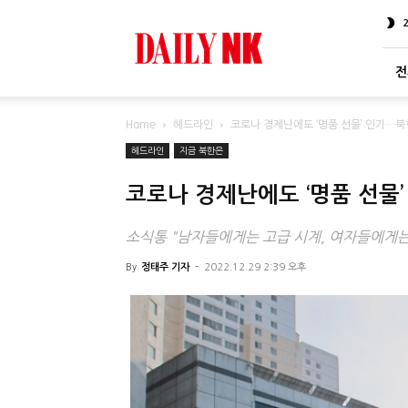
DailyNK
전
Home
헤드라인
코로나 경제난에도 ‘명품 선물’ 인기…북
헤드라인
지금 북한은
코로나 경제난에도 ‘명품 선물
소식통 "남자들에게는 고급 시계, 여자들에게는 
By
정태주 기자
-
2022.12.29 2:39 오후