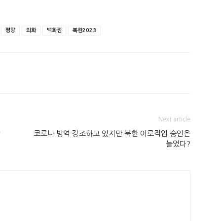
평양
외화
백화점
북한2023
Next article
상
코로나 방역 강조하고 있지만 북한 어로작업 승인은
늘었다?