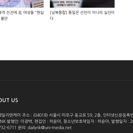
적 선전에 北 여성들 “현실
[남북통합] 통일은 선언이 아니라 실천이
 불만
다
OUT US
데일리엔케이 주소 : (04018) 서울시 마포구 동교로 59, 2층, 인터넷신문등록번호 :
lyNK 발행인: 이광백, 편집인 : 하윤아, 청소년보호책임자 : 하윤아, 발행일자 : 2005.0
732-6711 문의: dailynk@uni-media.net