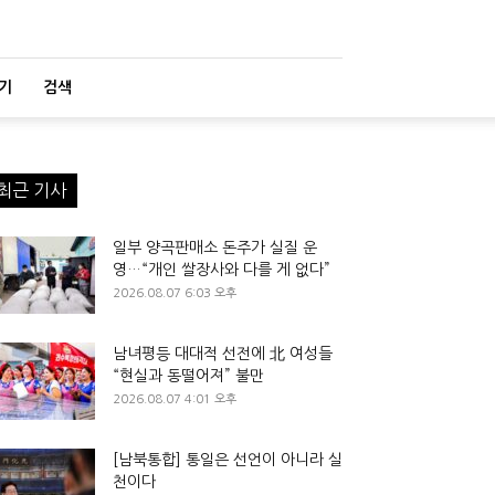
기
검색
최근 기사
일부 양곡판매소 돈주가 실질 운
영…“개인 쌀장사와 다를 게 없다”
2026.08.07 6:03 오후
남녀평등 대대적 선전에 北 여성들
“현실과 동떨어져” 불만
2026.08.07 4:01 오후
[남북통합] 통일은 선언이 아니라 실
천이다