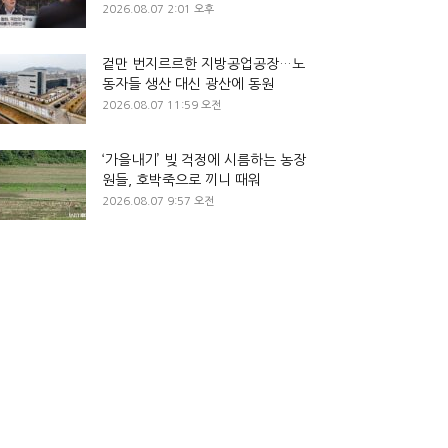
2026.08.07 2:01 오후
겉만 번지르르한 지방공업공장…노
동자들 생산 대신 광산에 동원
2026.08.07 11:59 오전
‘가을내기’ 빚 걱정에 시름하는 농장
원들, 호박죽으로 끼니 때워
2026.08.07 9:57 오전