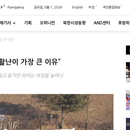
C
29
Pyongyang
금요일, 8월 7, 2026
English
中文
국민통일방송
체기사
기획
오피니언
북한시장동향
AND센터
후원하
 큰 이유”
활난이 가장 큰 이유”
고 동거만 하려는 여성들 늘어나