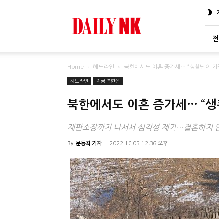
DailyNK
전
Home
헤드라인
북한에서도 이혼 증가세… “생활난이 가장
헤드라인
지금 북한은
북한에서도 이혼 증가세… “생
재판소장까지 나서서 심각성 제기…결혼하지 않
By
문동희 기자
-
2022.10.05 12:36 오후