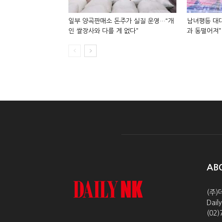
일부 양곡판매소 돈주가 실질 운영…“개
남녀평등 대대
인 쌀장사와 다를 게 없다”
과 동떨어져”
AB
(주)
Dai
(02)