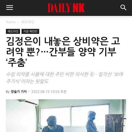
Home
헤드라인
헤드라인
지금 북한은
김정은이 내놓은 상비약은 고
려약 뿐?…간부들 양약 기부
‘주춤’
수입 의약품 사용에 대한 주민 비판 의식한 듯…일각선 '보여
주기식'이라는 뒷말도
By
장슬기 기자
-
2022.06.15 10:53 오전