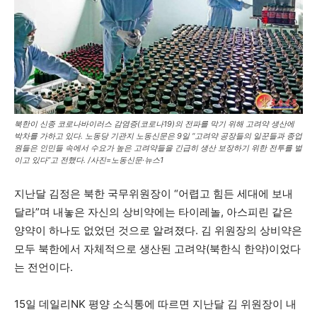
북한이 신종 코로나바이러스 감염증(코로나19)의 전파를 막기 위해 고려약 생산에
박차를 가하고 있다. 노동당 기관지 노동신문은 9일 “고려약 공장들의 일꾼들과 종업
원들은 인민들 속에서 수요가 높은 고려약들을 긴급히 생산 보장하기 위한 전투를 벌
이고 있다”고 전했다. /사진=노동신문·뉴스1
지난달 김정은 북한 국무위원장이 “어렵고 힘든 세대에 보내
달라”며 내놓은 자신의 상비약에는 타이레놀, 아스피린 같은
양약이 하나도 없었던 것으로 알려졌다. 김 위원장의 상비약은
모두 북한에서 자체적으로 생산된 고려약(북한식 한약)이었다
는 전언이다.
15일 데일리NK 평양 소식통에 따르면 지난달 김 위원장이 내