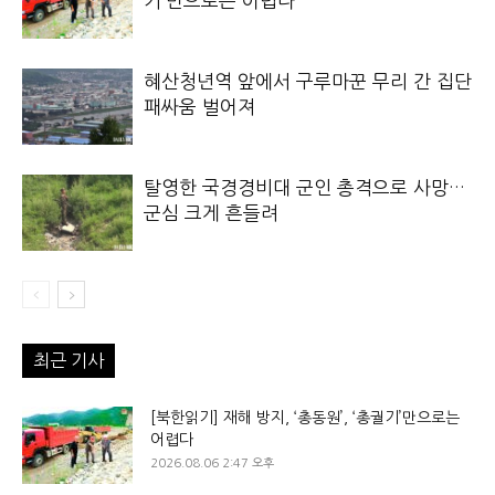
기’만으로는 어렵다
혜산청년역 앞에서 구루마꾼 무리 간 집단
패싸움 벌어져
탈영한 국경경비대 군인 총격으로 사망…
군심 크게 흔들려
최근 기사
[북한읽기] 재해 방지, ‘총동원’, ‘총궐기’만으로는
어렵다
2026.08.06 2:47 오후