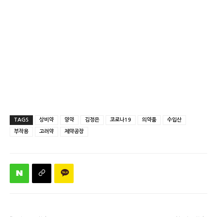
TAGS
상비약
양약
김정은
코로나19
의약품
수입산
부작용
고려약
제약공장