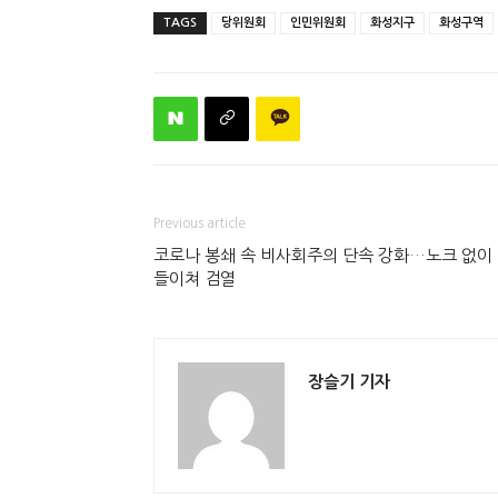
TAGS
당위원회
인민위원회
화성지구
화성구역
Previous article
코로나 봉쇄 속 비사회주의 단속 강화…노크 없이
들이쳐 검열
장슬기 기자