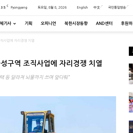
C
23.5
Pyongyang
토요일, 8월 8, 2026
English
中文
국민통일방송
체기사
기획
오피니언
북한시장동향
AND센터
후원하
 조직사업에 자리경쟁 치열
 화성구역 조직사업에 자리경쟁 치열
 등 달라져 뇌물까지 쓰며 앞다퉈”