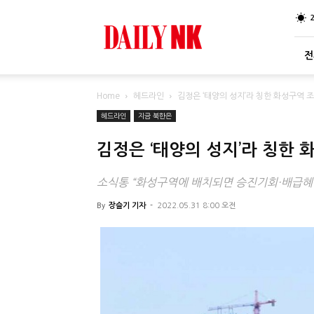
DailyNK
전
Home
헤드라인
김정은 ‘태양의 성지’라 칭한 화성구역
헤드라인
지금 북한은
김정은 ‘태양의 성지’라 칭한
소식통 “화성구역에 배치되면 승진기회·배급혜택
By
장슬기 기자
-
2022.05.31 8:00 오전