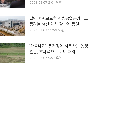
2026.08.07 2:01 오후
겉만 번지르르한 지방공업공장…노
동자들 생산 대신 광산에 동원
2026.08.07 11:59 오전
‘가을내기’ 빚 걱정에 시름하는 농장
원들, 호박죽으로 끼니 때워
2026.08.07 9:57 오전