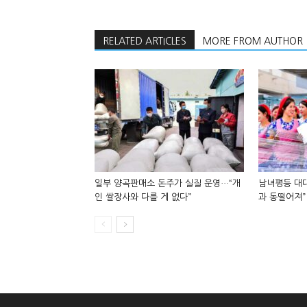
RELATED ARTICLES
MORE FROM AUTHOR
일부 양곡판매소 돈주가 실질 운영…“개
남녀평등 대대
인 쌀장사와 다를 게 없다”
과 동떨어져”