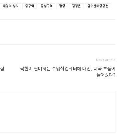
태양의 성지
중구역
중심구역
평양
김정은
금수산태양궁전
Next article
 집
북한이 판매하는 수냉식컴퓨터에 대만, 미국 부품이
들어갔다?