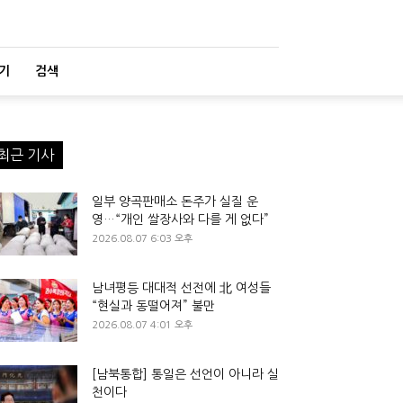
기
검색
최근 기사
일부 양곡판매소 돈주가 실질 운
영…“개인 쌀장사와 다를 게 없다”
2026.08.07 6:03 오후
남녀평등 대대적 선전에 北 여성들
“현실과 동떨어져” 불만
2026.08.07 4:01 오후
[남북통합] 통일은 선언이 아니라 실
천이다