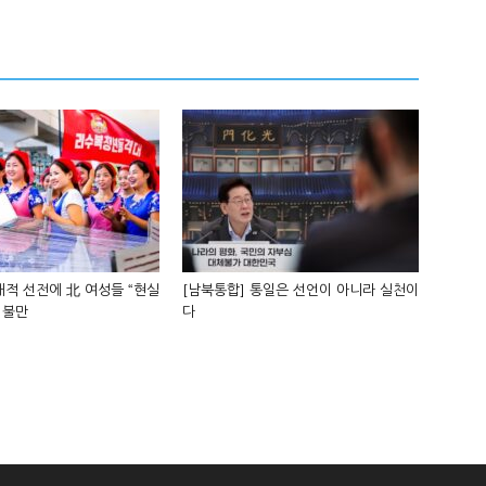
적 선전에 北 여성들 “현실
[남북통합] 통일은 선언이 아니라 실천이
 불만
다