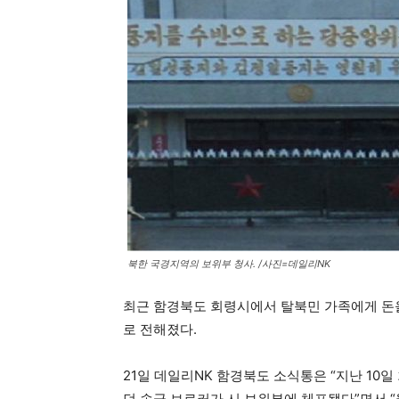
북한 국경지역의 보위부 청사. /사진=데일리NK
최근 함경북도 회령시에서 탈북민 가족에게 돈
로 전해졌다.
21일 데일리NK 함경북도 소식통은 “지난 1
던 송금 브로커가 시 보위부에 체포됐다”면서 