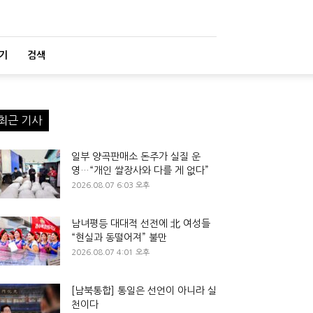
기
검색
최근 기사
일부 양곡판매소 돈주가 실질 운
영…“개인 쌀장사와 다를 게 없다”
2026.08.07 6:03 오후
남녀평등 대대적 선전에 北 여성들
“현실과 동떨어져” 불만
2026.08.07 4:01 오후
[남북통합] 통일은 선언이 아니라 실
천이다