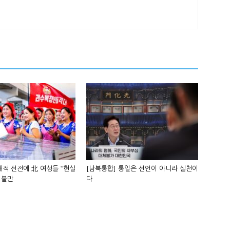
적 선전에 北 여성들 “현실
[남북통합] 통일은 선언이 아니라 실천이
 불만
다