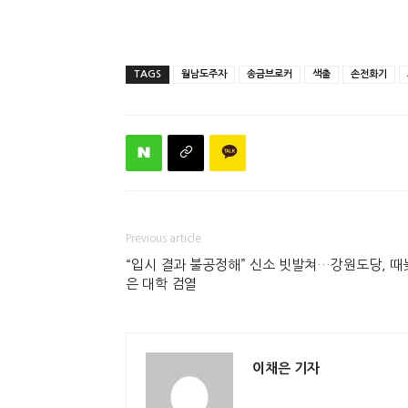
TAGS
월남도주자
송금브로커
색출
손전화기
Previous article
“입시 결과 불공정해” 신소 빗발쳐…강원도당, 때
은 대학 검열
이채은 기자