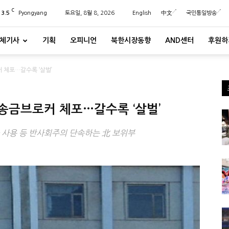
C
23.5
Pyongyang
토요일, 8월 8, 2026
English
中文
국민통일방송
체기사
기획
오피니언
북한시장동향
AND센터
후원하
 체포…갈수록 ‘살벌’
송금브로커 체포…갈수록 ‘살벌’
 사용 등 반사회주의 단속하는 北 보위부