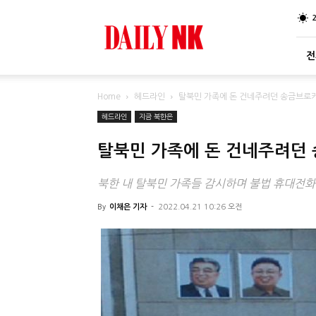
DailyNK
전
Home
헤드라인
탈북민 가족에 돈 건네주려던 송금브로커
헤드라인
지금 북한은
탈북민 가족에 돈 건네주려던 
북한 내 탈북민 가족들 감시하며 불법 휴대전화
By
이채은 기자
-
2022.04.21 10:26 오전