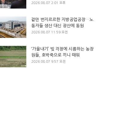
2026.08.07 2:01 오후
겉만 번지르르한 지방공업공장…노
동자들 생산 대신 광산에 동원
2026.08.07 11:59 오전
‘가을내기’ 빚 걱정에 시름하는 농장
원들, 호박죽으로 끼니 때워
2026.08.07 9:57 오전