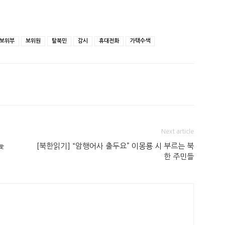
보위부
보위원
탈북민
감시
휴대전화
가택수색
Next article
늦
[북한읽기] “암행어사 출두요” 이몽룡 시 부르는 북
한 주민들