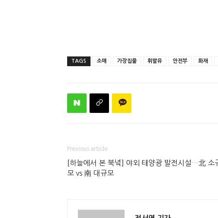
TAGS
소매
가장집물
휘발유
안전부
화재
Previous article
[하늘에서 본 북녘] 야외 태양광 발전시설…北 소
모 vs 南 대규모