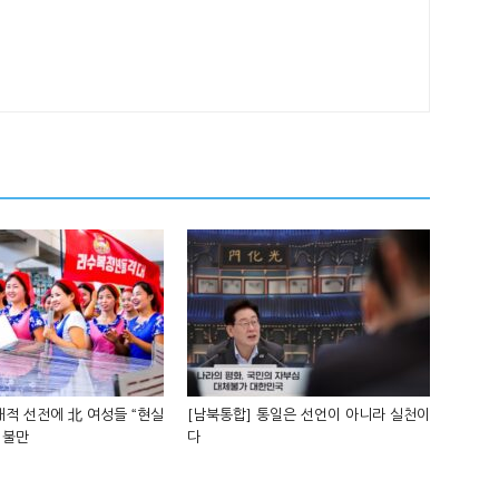
적 선전에 北 여성들 “현실
[남북통합] 통일은 선언이 아니라 실천이
 불만
다