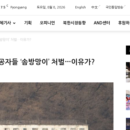
C
27.5
Pyongyang
토요일, 8월 8, 2026
English
中文
국민통일방송
체기사
기획
오피니언
북한시장동향
AND센터
후원하
솜방망이’ 처벌…이유가?
공자들 ‘솜방망이’ 처벌…이유가?