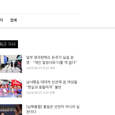
기
검색
최근 기사
일부 양곡판매소 돈주가 실질 운
영…“개인 쌀장사와 다를 게 없다”
2026.08.07 6:03 오후
남녀평등 대대적 선전에 北 여성들
“현실과 동떨어져” 불만
2026.08.07 4:01 오후
[남북통합] 통일은 선언이 아니라 실
천이다