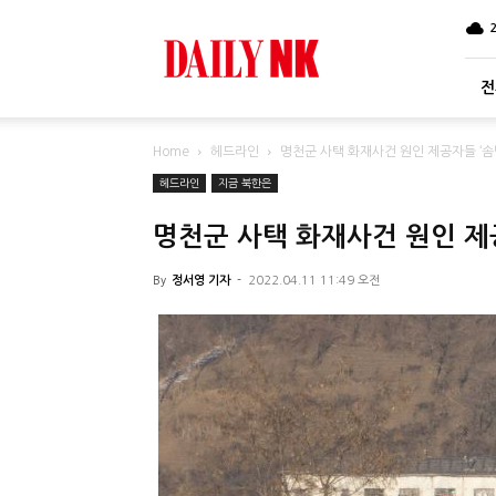
DailyNK
전
Home
헤드라인
명천군 사택 화재사건 원인 제공자들 ‘
헤드라인
지금 북한은
명천군 사택 화재사건 원인 제
By
정서영 기자
-
2022.04.11 11:49 오전